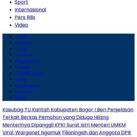
Sport
Internasional
Pers Rilis
Video
Home
Nasional
Politik
Ekonomi
Megapolitan
Lifestyle
Entertainment
Sport
Internasional
Pers Rilis
Video
Kasubag TU Kantah Kabupaten Bogor I Beri Penjelasan
Terkait Berkas Pemohon yang Diduga Hilang
Menterinya Dipanggil KPK! Surat Istri Menteri UMKM
Viral, Warganet Ngamuk
Filianingsih dan Anggota DPR