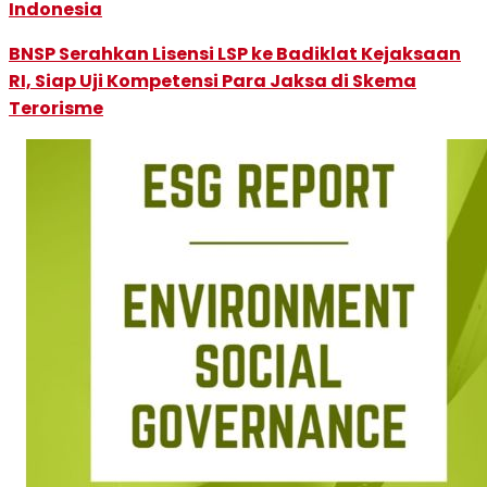
Indonesia
BNSP Serahkan Lisensi LSP ke Badiklat Kejaksaan
RI, Siap Uji Kompetensi Para Jaksa di Skema
Terorisme