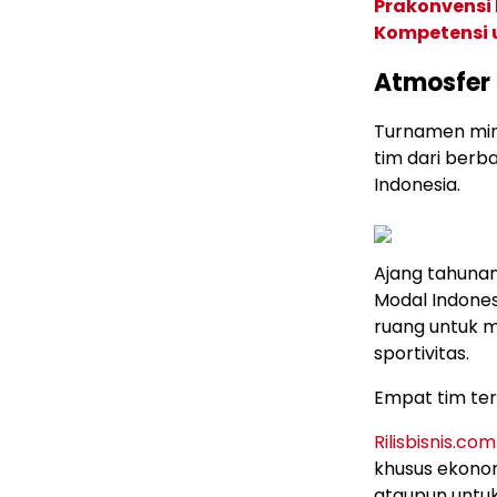
Prakonvensi
Kompetensi 
Atmosfer 
Turnamen mini 
tim dari berb
Indonesia.
Ajang tahunan
Modal Indones
ruang untuk 
sportivitas.
Empat tim terb
Rilisbisnis.com
khusus ekonom
ataupun untuk