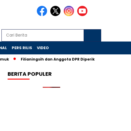
NAL
PERS RILIS
VIDEO
Filianingsih dan Anggota DPR Diperiksa, CSR BI Diusut KPK
BERITA POPULER