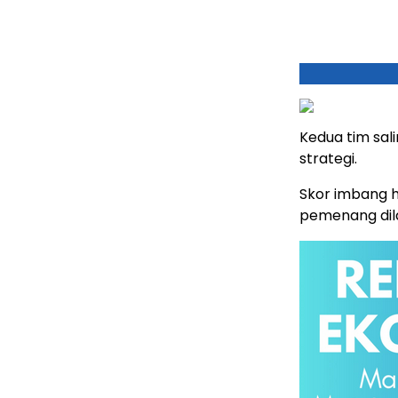
Kedua tim sa
strategi.
Skor imbang 
pemenang dila