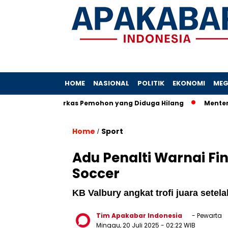
HOME
NASIONAL
POLITIK
EKONOMI
MEG
 Terkait Berkas Pemohon yang Diduga Hilang
Menterinya Dip
Home
Sport
/
Adu Penalti Warnai Fi
Soccer
KB Valbury angkat trofi juara setel
Tim Apakabar Indonesia
- Pewarta
Minggu, 20 Juli 2025
- 02:22 WIB