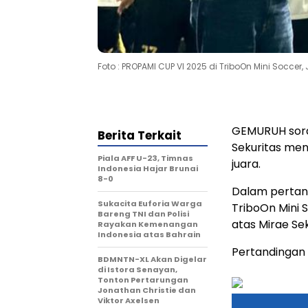
Foto : PROPAMI CUP VI 2025 di TriboOn Mini Soccer, J
GEMURUH sora
Berita Terkait
Sekuritas men
Piala AFF U-23, Timnas
juara.
Indonesia Hajar Brunai
8-0
Dalam pertand
Sukacita Euforia Warga
TriboOn Mini 
Bareng TNI dan Polisi
atas Mirae Se
Rayakan Kemenangan
Indonesia atas Bahrain
Pertandingan 
BDMNTN-XL Akan Digelar
di Istora Senayan,
Tonton Pertarungan
Jonathan Christie dan
Viktor Axelsen