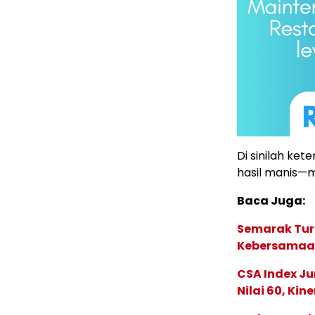
Di sinilah k
hasil manis—m
Baca Juga:
Semarak Tur
Kebersamaan 
CSA Index J
Nilai 60, Kin