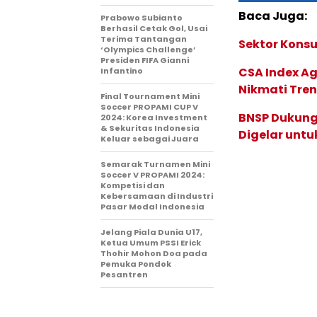
Baca Juga:
Prabowo Subianto
Berhasil Cetak Gol, Usai
Terima Tantangan
Sektor Konsu
‘Olympics Challenge’
Presiden FIFA Gianni
CSA Index Ag
Infantino
Nikmati Tren
Final Tournament Mini
Soccer PROPAMI CUP V
BNSP Dukung S
2024: Korea Investment
& Sekuritas Indonesia
Digelar untu
Keluar sebagai Juara
Semarak Turnamen Mini
Soccer V PROPAMI 2024:
Kompetisi dan
Kebersamaan di Industri
Pasar Modal Indonesia
Jelang Piala Dunia U17,
Ketua Umum PSSI Erick
Thohir Mohon Doa pada
Pemuka Pondok
Pesantren