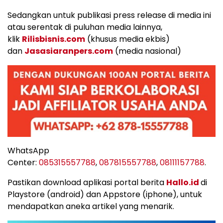
Sedangkan untuk publikasi press release di media ini
atau serentak di puluhan media lainnya,
klik
Rilisbisnis.com
(khusus media ekbis)
dan
Jasasiaranpers.com
(media nasional)
WhatsApp
Center:
085315557788
,
087815557788
,
08111157788
.
Pastikan download aplikasi portal berita
Hallo.id
di
Playstore (android) dan Appstore (iphone), untuk
mendapatkan aneka artikel yang menarik.