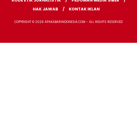
KODE ETIK JURNALISTIK
PEDOMAN MEDIA SIBER
HAK JAWAB
KONTAK IKLAN
COPYRIGHT © 2026 APAKABARINDONESIA.COM - ALL RIGHTS RESERVED