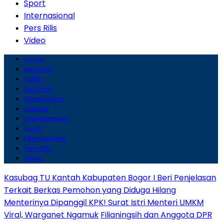
Sport
Internasional
Pers Rilis
Video
Home
Nasional
Politik
Ekonomi
Megapolitan
Lifestyle
Entertainment
Sport
Internasional
Pers Rilis
Video
Kasubag TU Kantah Kabupaten Bogor I Beri Penjelasan
Terkait Berkas Pemohon yang Diduga Hilang
Menterinya Dipanggil KPK! Surat Istri Menteri UMKM
Viral, Warganet Ngamuk
Filianingsih dan Anggota DPR