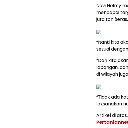
Novi Helmy m
mencapai targ
juta ton ɓeras.
“Nanti kita ak
sesuai dengan
“Dan kita aka
lapangan, da
di wilayah juga
“Tidak ada kat
laksanakan na
Artikel di ata
Pertaniann