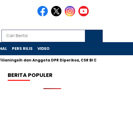
NAL
PERS RILIS
VIDEO
ingsih dan Anggota DPR Diperiksa, CSR BI Diusut KPK
BPOM Te
BERITA POPULER