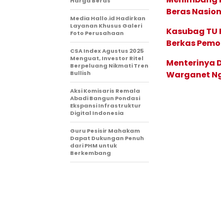
Harga Beras
Beras Nasion
Media Hallo.id Hadirkan
Layanan Khusus Galeri
Kasubag TU K
Foto Perusahaan
Berkas Pemo
CSA Index Agustus 2025
Menguat, Investor Ritel
Menterinya D
Berpeluang Nikmati Tren
Bullish
Warganet N
Aksi Komisaris Remala
Abadi Bangun Pondasi
Ekspansi Infrastruktur
Digital Indonesia
Guru Pesisir Mahakam
Dapat Dukungan Penuh
dari PHM untuk
Berkembang