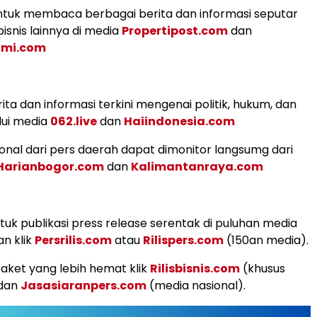
tuk membaca berbagai berita dan informasi seputar
isnis lainnya di media
Propertipost.com
dan
omi.com
ita dan informasi terkini mengenai politik, hukum, dan
lui media
062.live
dan
Haiindonesia.com
ional dari pers daerah dapat dimonitor langsumg dari
Harianbogor.com
dan
Kalimantanraya.com
uk publikasi press release serentak di puluhan media
an klik
Persrilis.com
atau
Rilispers.com
(150an media).
aket yang lebih hemat klik
Rilisbisnis.com
(khusus
 dan
Jasasiaranpers.com
(media nasional).