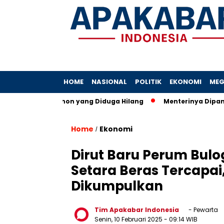
HOME
NASIONAL
POLITIK
EKONOMI
MEG
 Berkas Pemohon yang Diduga Hilang
Menterinya Dipanggil K
Home
Ekonomi
/
Dirut Baru Perum Bulo
Setara Beras Tercapai
Dikumpulkan
Tim Apakabar Indonesia
- Pewarta
Senin, 10 Februari 2025
- 09:14 WIB