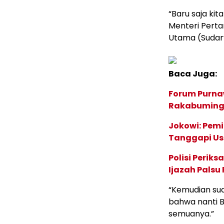
“Baru saja ki
Menteri Perta
Utama (Sudary
Baca Juga:
Forum Purna
Rakabuming,
Jokowi: Pemi
Tanggapi Us
Polisi Perik
Ijazah Palsu
“Kemudian sud
bahwa nanti Bu
semuanya.”