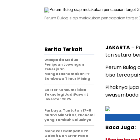
Perum Bulog siap melakukan pencapaian target 3 
JAKARTA
– P
Berita Terkait
ton setara be
Waspada Modus
Penipuan Lowongan
Perum Bulog o
Pekerjaan
Mengatasnamakan PT
bisa tercapai
Sumbawa Timur Mining
Pihaknya jug
Sektor Konsumsi dan
swasembada 
Teknologi Jadi Favorit
Investor 2025
Purbaya: Tuntutan 17+8
Suara Minoritas, Ekonomi
yang Tumbuh Solusinya
Baca Juga:
Menakar Dampak HPP
Gabah Dan SPHP Pada
Menimbang P