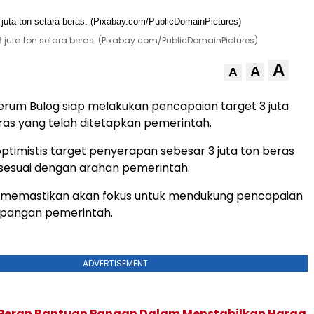
juta ton setara beras. (Pixabay.com/PublicDomainPictures)
A
A
A
erum Bulog siap melakukan pencapaian target 3 juta
ras yang telah ditetapkan pemerintah.
ptimistis target penyerapan sebesar 3 juta ton beras
 sesuai dengan arahan pemerintah.
a memastikan akan fokus untuk mendukung pencapaian
pangan pemerintah.
ADVERTISEMENT
eran Bantuan Pangan Dalam Menstabilkan Harga