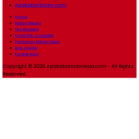
Apakabarbogor.com
Home
Histori Media
Tim Redaksi
Kode Etik Jurnalistik
Pedoman Media Siber
Hak Jawab
Kontak Iklan
Copyright © 2026 Apakabarindonesia.com - All Rights
Reserved