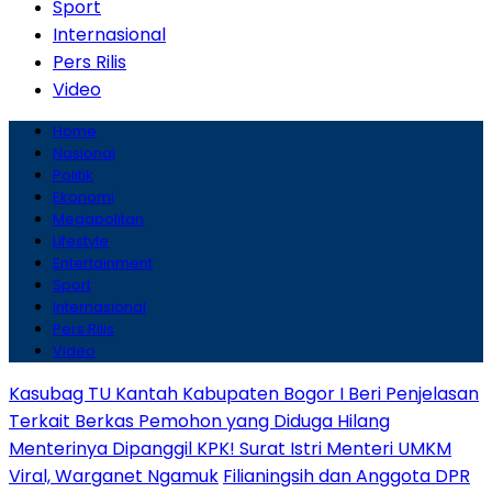
Sport
Internasional
Pers Rilis
Video
Home
Nasional
Politik
Ekonomi
Megapolitan
Lifestyle
Entertainment
Sport
Internasional
Pers Rilis
Video
Kasubag TU Kantah Kabupaten Bogor I Beri Penjelasan
Terkait Berkas Pemohon yang Diduga Hilang
Menterinya Dipanggil KPK! Surat Istri Menteri UMKM
Viral, Warganet Ngamuk
Filianingsih dan Anggota DPR