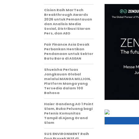
Cision Raih MarTech
Breakthrough Awards
2026 untuk Pemantauan
dan Analisis Media
Sosial, Distribusi Siaran
Pers, dan AEO
Fair Finance Asia Desak
Perbankan Hentikan
Pendanaan untuk Sektor
Batu Bara di ASEAN
Shueisha Perluas
Jangkauan Global
melalui MANGA MILLION,
Platform Manga yang
Tersedia dalam 100
Bahasa
Haier Gandeng AO 1 Point
Slam, Buka Peluang bagi
Petenis Komunitas
Tampil di Ajang Grand
Slam
SUS ENVIRONMENT Raih
Dua Proyek WtE di