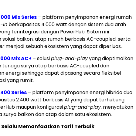
000 Mix Series
– platform penyimpanan energi rumah
-in
berkapasitas 4.000 watt dengan sistem dua arah
yang terintegrasi dengan PowerHub. Sistem ini
solusi balkon, atap rumah berbasis AC-coupled, serta
er
menjadi sebuah ekosistem yang dapat diperluas.
3000 Mix AC+
– solusi
plug-and-play
yang dioptimalkan
m tenaga surya atap berbasis AC-coupled dan
 energi sehingga dapat dipasang secara fleksibel
asi yang rumit.
2400 Series
– platform penyimpanan energi hibrida dua
asitas 2.400 watt berbasis AI yang dapat terhubung
erHub maupun konfigurasi
plug-and-play
, menyatukan
ga surya balkon dan atap dalam satu ekosistem.
n Selalu Memanfaatkan Tarif Terbaik