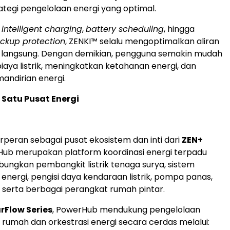
tegi pengelolaan energi yang optimal.
r
intelligent charging
,
battery scheduling
, hingga
ckup protection
, ZENKI™ selalu mengoptimalkan aliran
a langsung. Dengan demikian, pengguna semakin mudah
ya listrik, meningkatkan ketahanan energi, dan
ndirian energi.
Satu Pusat Energi
peran sebagai pusat ekosistem dan inti dari
ZEN+
Hub merupakan platform koordinasi energi terpadu
ngkan pembangkit listrik tenaga surya, sistem
nergi, pengisi daya kendaraan listrik, pompa panas,
ik, serta berbagai perangkat rumah pintar.
rFlow Series
, PowerHub mendukung pengelolaan
h rumah dan orkestrasi energi secara cerdas melalui: