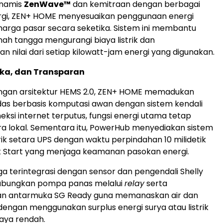
dinamis
ZenWave™
dan kemitraan dengan berbagai
rgi, ZEN+ HOME menyesuaikan penggunaan energi
arga pasar secara seketika. Sistem ini membantu
h tangga mengurangi biaya listrik dan
 nilai dari setiap kilowatt-jam energi yang digunakan.
uka, dan Transparan
ngan arsitektur HEMS 2.0, ZEN+ HOME memadukan
das berbasis komputasi awan dengan sistem kendali
neksi internet terputus, fungsi energi utama tetap
ra lokal. Sementara itu, PowerHub menyediakan sistem
rik setara UPS dengan waktu perpindahan 10 milidetik
ck Start yang menjaga keamanan pasokan energi.
a terintegrasi dengan sensor dan pengendali Shelly
ubungkan pompa panas melalui
relay
serta
n antarmuka SG Ready guna memanaskan air dan
dengan menggunakan surplus energi surya atau listrik
iaya rendah.