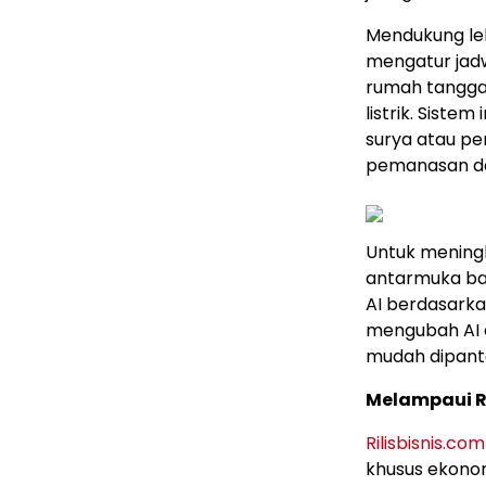
Mendukung le
mengatur jad
rumah tangg
listrik. Sist
surya atau per
pemanasan da
Untuk mening
antarmuka ba
AI berdasarka
mengubah AI d
mudah dipant
Melampaui R
Rilisbisnis.com
khusus ekonom