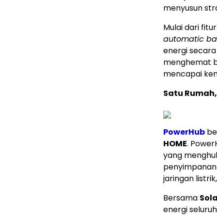
menyusun stra
Mulai dari fitu
automatic ba
energi secar
menghemat bia
mencapai kema
Satu Rumah, 
PowerHub
ber
HOME
. Power
yang menghubu
penyimpanan e
jaringan listr
Bersama
Sola
energi seluru