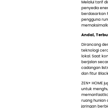
Melalui tarif 
penyedia ene
berdasarkan h
pengguna ruma
memaksimalkan
Andal, Terb
Dirancang de
teknologi cer
lokal. Saat ko
berjalan seca
cadangan list
dan fitur Bla
ZEN+ HOME jug
untuk mengh
memanfaatka
ruang hunian 
jaringan berb