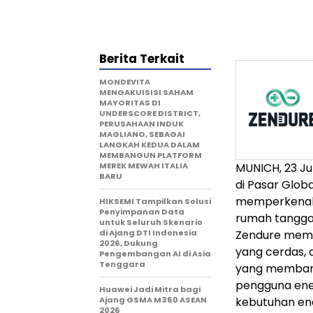
Berita Terkait
MONDEVITA
MENGAKUISISI SAHAM
MAYORITAS DI
UNDERSCORE DISTRICT,
PERUSAHAAN INDUK
MAGLIANO, SEBAGAI
LANGKAH KEDUA DALAM
MEMBANGUN PLATFORM
MEREK MEWAH ITALIA
MUNICH, 23 J
BARU
di Pasar Globa
memperkena
HIKSEMI Tampilkan Solusi
Penyimpanan Data
rumah tangga
untuk Seluruh Skenario
di Ajang DTI Indonesia
Zendure mema
2026, Dukung
yang cerdas, 
Pengembangan AI di Asia
Tenggara
yang membant
pengguna ener
Huawei Jadi Mitra bagi
Ajang GSMA M360 ASEAN
kebutuhan ene
2026