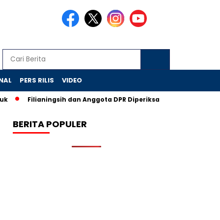
NAL
PERS RILIS
VIDEO
Filianingsih dan Anggota DPR Diperiksa, CSR BI Diusut KPK
BERITA POPULER