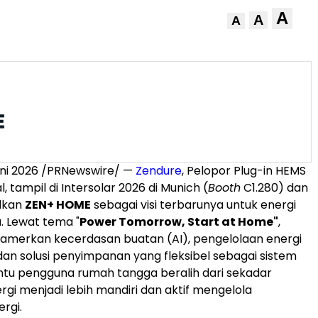
A
A
A
uni 2026 /PRNewswire/ —
Zendure
, Pelopor Plug-in HEMS
l, tampil di Intersolar 2026 di Munich (
Booth
C1.280) dan
lkan
ZEN+ HOME
sebagai visi terbarunya untuk energi
. Lewat tema "
Power Tomorrow, Start at Home"
,
merkan kecerdasan buatan (AI), pengelolaan energi
dan solusi penyimpanan yang fleksibel sebagai sistem
u pengguna rumah tangga beralih dari sekadar
gi menjadi lebih mandiri dan aktif mengelola
rgi.