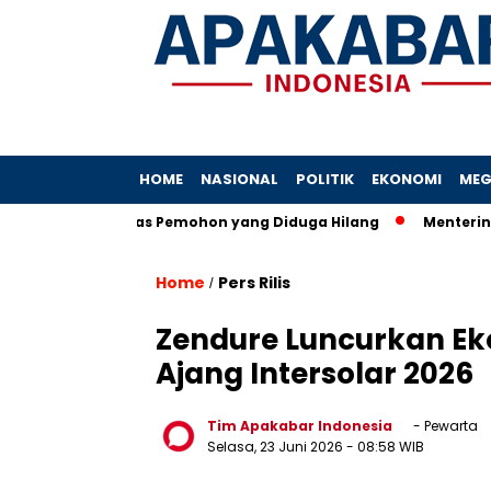
HOME
NASIONAL
POLITIK
EKONOMI
MEG
Terkait Berkas Pemohon yang Diduga Hilang
Menterinya Dip
Home
Pers Rilis
/
Zendure Luncurkan Eko
Ajang Intersolar 2026
Tim Apakabar Indonesia
- Pewarta
Selasa, 23 Juni 2026
- 08:58 WIB