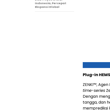
Indonesia, Percepat
Ekspansi Global
Plug-in HEM
ZENKI™, Agen 
time-series
Ze
Dengan mengan
tangga, dan h
memprediksi 