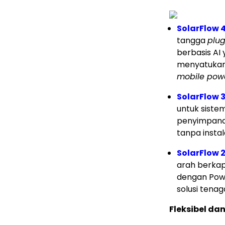
SolarFlow 4
tangga
plug
berbasis AI 
menyatukan 
mobile pow
SolarFlow 
untuk siste
penyimpanan
tanpa instal
SolarFlow 
arah berkap
dengan Pow
solusi tena
Fleksibel da