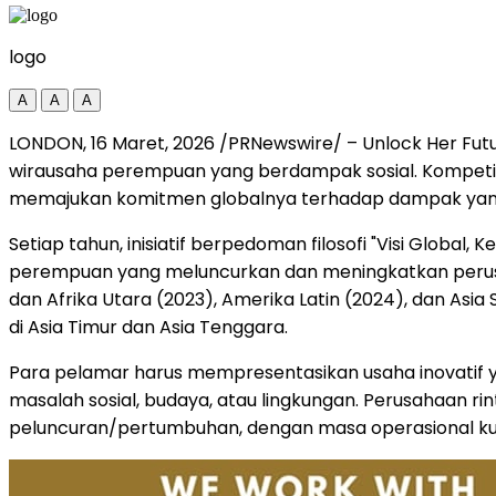
logo
A
A
A
LONDON
,
16 Maret, 2026
/PRNewswire/ – Unlock Her Futur
wirausaha perempuan yang berdampak sosial. Kompetisi 
memajukan komitmen globalnya terhadap dampak yang 
Setiap tahun, inisiatif berpedoman filosofi "Visi Global,
perempuan yang meluncurkan dan meningkatkan perusah
dan Afrika Utara (2023), Amerika Latin (2024), dan Asi
di Asia Timur dan Asia Tenggara.
Para pelamar harus mempresentasikan usaha inovatif
masalah sosial, budaya, atau lingkungan. Perusahaan ri
peluncuran/pertumbuhan, dengan masa operasional kura