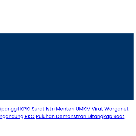
panggil KPK! Surat Istri Menteri UMKM Viral, Warganet
engandung BKO
Puluhan Demonstran Ditangkap Saat