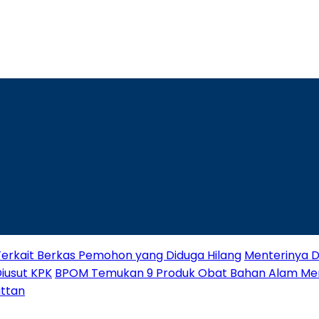
Terkait Berkas Pemohon yang Diduga Hilang
Menterinya Di
Diusut KPK
BPOM Temukan 9 Produk Obat Bahan Alam M
attan