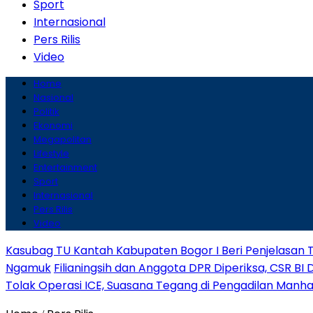
Sport
Internasional
Pers Rilis
Video
Home
Nasional
Politik
Ekonomi
Megapolitan
Lifestyle
Entertainment
Sport
Internasional
Pers Rilis
Video
Kasubag TU Kantah Kabupaten Bogor I Beri Penjelasan 
Ngamuk
Filianingsih dan Anggota DPR Diperiksa, CSR BI 
Tolak Operasi ICE, Suasana Tegang di Pengadilan Manh