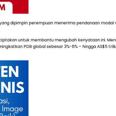
a yang dipimpin perempuan menerima pendanaan modal ven
diciptakan untuk membantu mengubah kenyataan ini. Menur
ningkatkan PDB global sebesar 3%-6% – hingga AS$5 tri