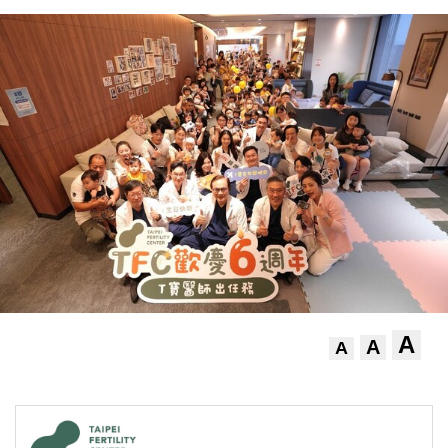
A
A
A