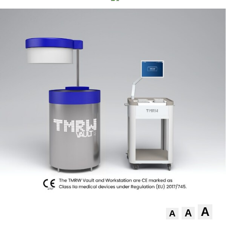
A
A
A