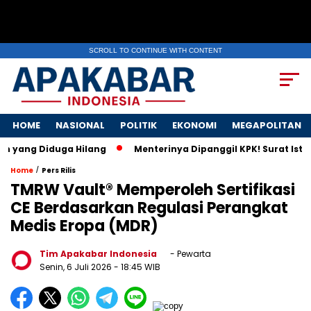
SCROLL TO CONTINUE WITH CONTENT
HOME
NASIONAL
POLITIK
EKONOMI
MEGAPOLITAN
iduga Hilang
Menterinya Dipanggil KPK! Surat Istri Menter
/
Home
Pers Rilis
TMRW Vault® Memperoleh Sertifikasi
CE Berdasarkan Regulasi Perangkat
Medis Eropa (MDR)
Tim Apakabar Indonesia
- Pewarta
Senin, 6 Juli 2026
- 18:45 WIB