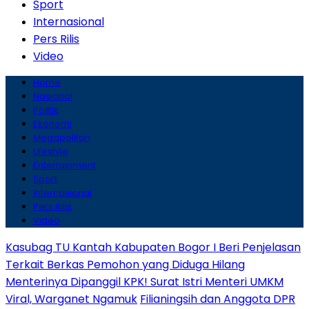
Sport
Internasional
Pers Rilis
Video
Home
Nasional
Politik
Ekonomi
Megapolitan
Lifestyle
Entertainment
Sport
Internasional
Pers Rilis
Video
Kasubag TU Kantah Kabupaten Bogor I Beri Penjelasan
Terkait Berkas Pemohon yang Diduga Hilang
Menterinya Dipanggil KPK! Surat Istri Menteri UMKM
Viral, Warganet Ngamuk
Filianingsih dan Anggota DPR