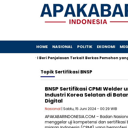
HOME
NASIONAL
POLITIK
EKONOMI
MEG
bupaten Bogor I Beri Penjelasan Terkait Berkas Pemohon yang D
Topik
Sertifikasi BNSP
BNSP Sertifikasi CPMI Welder
Industri Korea Selatan di Ba
Digital
Nasional
| Sabtu, 15 Juni 2024 - 00:29 WIB
APAKABARINDONESIA.COM – Badan Nasional S
menggelar uji kompetensi dan sertifikasi 
migran Indonesia (CPMI) yang berprofesi 