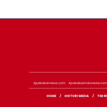
Apakabarnews.com
Apakabarindonesia.co
HOME
HISTORI MEDIA
TIM R