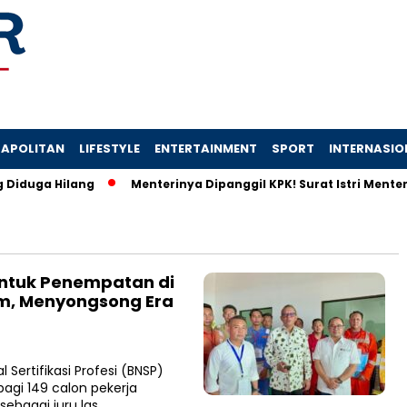
APOLITAN
LIFESTYLE
ENTERTAINMENT
SPORT
INTERNASIO
iduga Hilang
Menterinya Dipanggil KPK! Surat Istri Menter
 untuk Penempatan di
tam, Menyongsong Era
ertifikasi Profesi (BNSP)
bagi 149 calon pekerja
sebagai juru las…