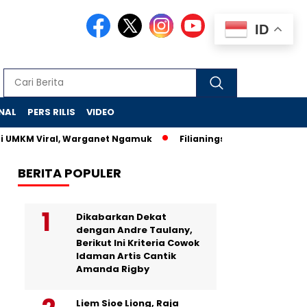
ID
NAL
PERS RILIS
VIDEO
i UMKM Viral, Warganet Ngamuk
Filianingsih dan Anggota DPR 
BERITA POPULER
Dikabarkan Dekat
dengan Andre Taulany,
Berikut Ini Kriteria Cowok
Idaman Artis Cantik
Amanda Rigby
Liem Sioe Liong, Raja