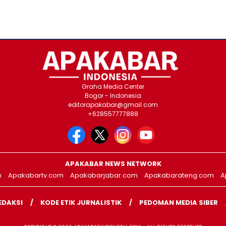
Graha Media Center
Bogor - Indonesia
editorapakabar@gmail.com
+628557777888
APAKABAR NEWS NETWORK
m
Apakabartv.com
Apakabarjabar.com
Apakabarateng.com
A
EDAKSI
KODE ETIK JURNALISTIK
PEDOMAN MEDIA SIBER