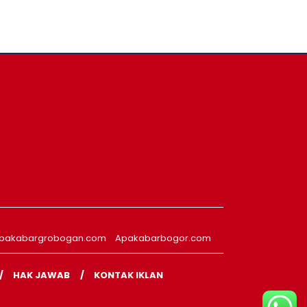
pakabargrobogan.com
Apakabarbogor.com
HAK JAWAB
KONTAK IKLAN