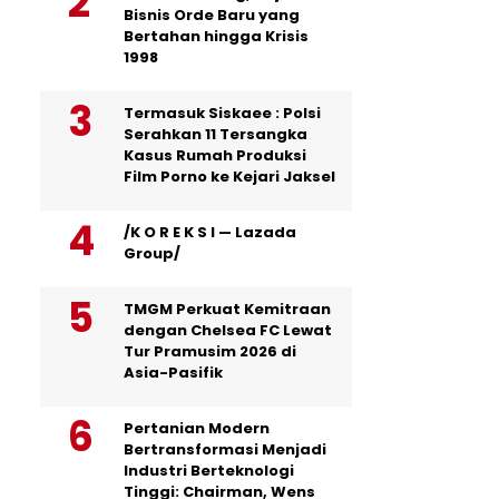
Bisnis Orde Baru yang
Bertahan hingga Krisis
1998
Termasuk Siskaee : Polsi
Serahkan 11 Tersangka
Kasus Rumah Produksi
Film Porno ke Kejari Jaksel
/K O R E K S I — Lazada
Group/
TMGM Perkuat Kemitraan
dengan Chelsea FC Lewat
Tur Pramusim 2026 di
Asia-Pasifik
Pertanian Modern
Bertransformasi Menjadi
Industri Berteknologi
Tinggi: Chairman, Wens