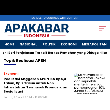
SCROLL TO CONTINUE WITH CONTENT
HOME
NASIONAL
POLITIK
EKONOMI
MEGAPOLITAN
r I Beri Penjelasan Terkait Berkas Pemohon yang Diduga Hilang
Topik
Realisasi APBN
Ekonomi
Realisasi Anggaran APBN IKN Rp4,3
triliun, Rp 2 Triliun untuk Non
Infrastuktur Termasuk Promosi dan
Sosialisasi
Jumat, 26 April 2024 - 12:09 WIB