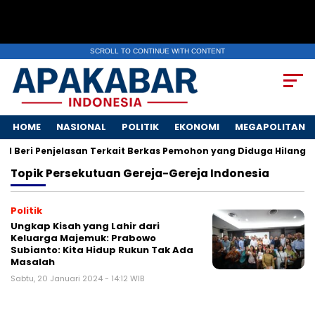
SCROLL TO CONTINUE WITH CONTENT
HOME
NASIONAL
POLITIK
EKONOMI
MEGAPOLITAN
I Beri Penjelasan Terkait Berkas Pemohon yang Diduga Hilang
Topik
Persekutuan Gereja-Gereja Indonesia
Politik
Ungkap Kisah yang Lahir dari
Keluarga Majemuk: Prabowo
Subianto: Kita Hidup Rukun Tak Ada
Masalah
Sabtu, 20 Januari 2024 - 14:12 WIB