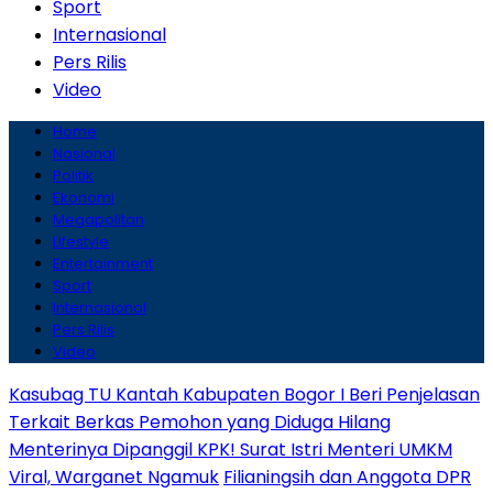
Sport
Internasional
Pers Rilis
Video
Home
Nasional
Politik
Ekonomi
Megapolitan
Lifestyle
Entertainment
Sport
Internasional
Pers Rilis
Video
Kasubag TU Kantah Kabupaten Bogor I Beri Penjelasan
Terkait Berkas Pemohon yang Diduga Hilang
Menterinya Dipanggil KPK! Surat Istri Menteri UMKM
Viral, Warganet Ngamuk
Filianingsih dan Anggota DPR