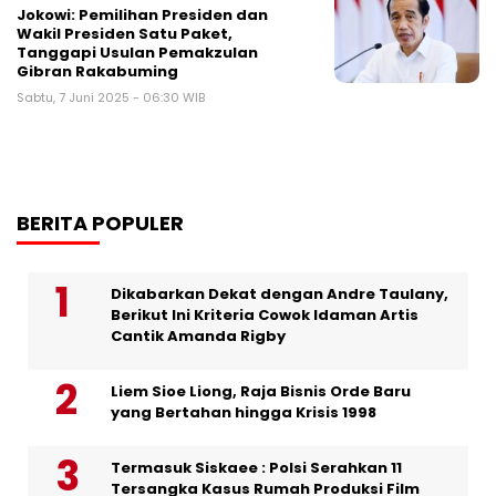
Jokowi: Pemilihan Presiden dan
Wakil Presiden Satu Paket,
Tanggapi Usulan Pemakzulan
Gibran Rakabuming
Sabtu, 7 Juni 2025 - 06:30 WIB
BERITA POPULER
Dikabarkan Dekat dengan Andre Taulany,
Berikut Ini Kriteria Cowok Idaman Artis
Cantik Amanda Rigby
Liem Sioe Liong, Raja Bisnis Orde Baru
yang Bertahan hingga Krisis 1998
Termasuk Siskaee : Polsi Serahkan 11
Tersangka Kasus Rumah Produksi Film