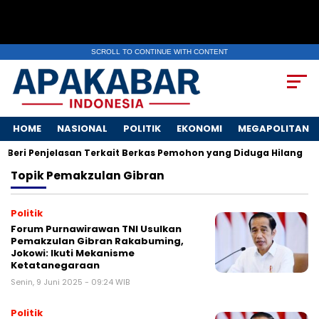
SCROLL TO CONTINUE WITH CONTENT
HOME
NASIONAL
POLITIK
EKONOMI
MEGAPOLITAN
Beri Penjelasan Terkait Berkas Pemohon yang Diduga Hilang
Topik
Pemakzulan Gibran
Politik
Forum Purnawirawan TNI Usulkan
Pemakzulan Gibran Rakabuming,
Jokowi: Ikuti Mekanisme
Ketatanegaraan
Senin, 9 Juni 2025 - 09:24 WIB
Politik