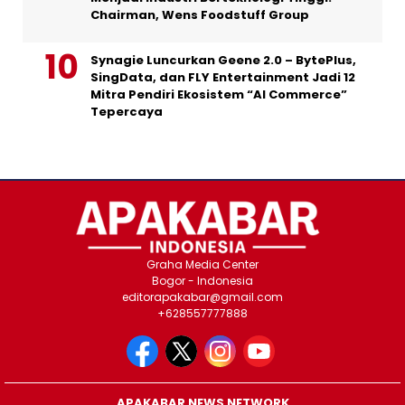
Chairman, Wens Foodstuff Group
Synagie Luncurkan Geene 2.0 – BytePlus,
SingData, dan FLY Entertainment Jadi 12
Mitra Pendiri Ekosistem “AI Commerce”
Tepercaya
Graha Media Center
Bogor - Indonesia
editorapakabar@gmail.com
+628557777888
APAKABAR NEWS NETWORK