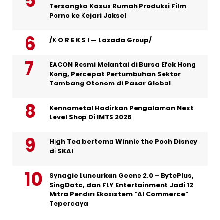
Tersangka Kasus Rumah Produksi Film
Porno ke Kejari Jaksel
/K O R E K S I — Lazada Group/
EACON Resmi Melantai di Bursa Efek Hong
Kong, Percepat Pertumbuhan Sektor
Tambang Otonom di Pasar Global
Kennametal Hadirkan Pengalaman Next
Level Shop Di IMTS 2026
High Tea bertema Winnie the Pooh Disney
di SKAI
Synagie Luncurkan Geene 2.0 – BytePlus,
SingData, dan FLY Entertainment Jadi 12
Mitra Pendiri Ekosistem “AI Commerce”
Tepercaya