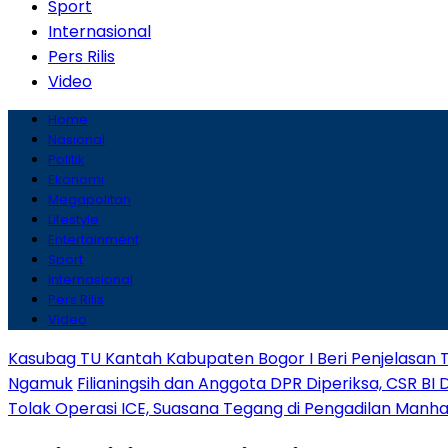
Sport
Internasional
Pers Rilis
Video
Home
Nasional
Politik
Ekonomi
Megapolitan
Lifestyle
Entertainment
Sport
Internasional
Pers Rilis
Video
Kasubag TU Kantah Kabupaten Bogor I Beri Penjelasan 
Ngamuk
Filianingsih dan Anggota DPR Diperiksa, CSR BI 
Tolak Operasi ICE, Suasana Tegang di Pengadilan Manh