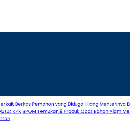
Terkait Berkas Pemohon yang Diduga Hilang
Menterinya Di
Diusut KPK
BPOM Temukan 9 Produk Obat Bahan Alam M
attan