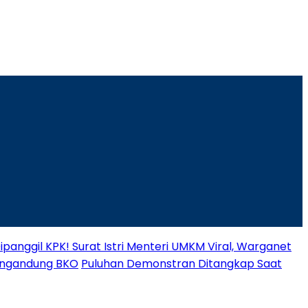
panggil KPK! Surat Istri Menteri UMKM Viral, Warganet
engandung BKO
Puluhan Demonstran Ditangkap Saat