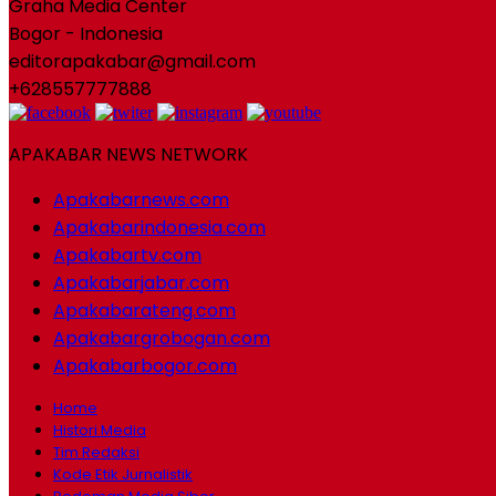
Graha Media Center
Bogor - Indonesia
editorapakabar@gmail.com
+628557777888
APAKABAR NEWS NETWORK
Apakabarnews.com
Apakabarindonesia.com
Apakabartv.com
Apakabarjabar.com
Apakabarateng.com
Apakabargrobogan.com
Apakabarbogor.com
Home
Histori Media
Tim Redaksi
Kode Etik Jurnalistik