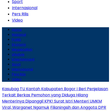
Sport
Internasional
Pers Rilis
Video
Home
Nasional
Politik
Ekonomi
Megapolitan
Lifestyle
Entertainment
Sport
Internasional
Pers Rilis
Video
Kasubag TU Kantah Kabupaten Bogor I Beri Penjelasan
Terkait Berkas Pemohon yang Diduga Hilang
Menterinya Dipanggil KPK! Surat Istri Menteri UMKM
Viral, Warganet Ngamuk
Filianingsih dan Anggota DPR