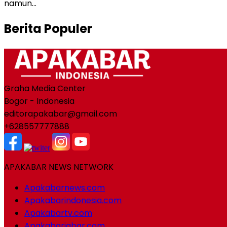
namun…
Berita Populer
Graha Media Center
Bogor - Indonesia
editorapakabar@gmail.com
+628557777888
APAKABAR NEWS NETWORK
Apakabarnews.com
Apakabarindonesia.com
Apakabartv.com
Apakabarjabar.com