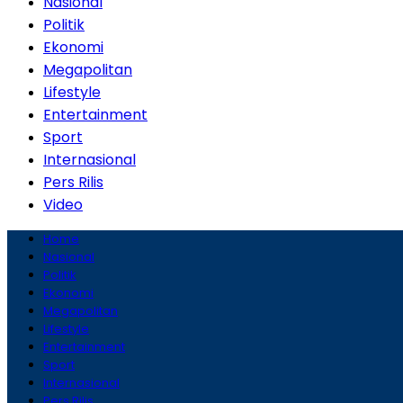
Nasional
Politik
Ekonomi
Megapolitan
Lifestyle
Entertainment
Sport
Internasional
Pers Rilis
Video
Home
Nasional
Politik
Ekonomi
Megapolitan
Lifestyle
Entertainment
Sport
Internasional
Pers Rilis