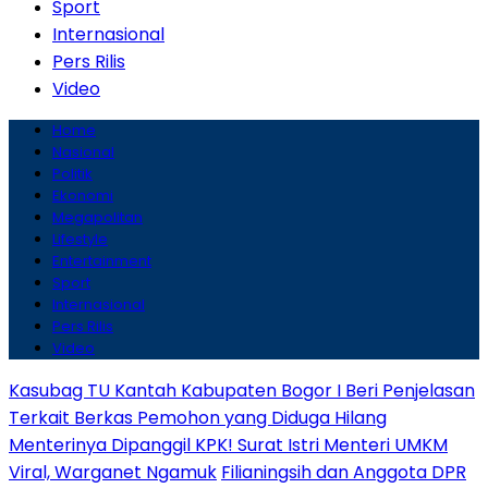
Sport
Internasional
Pers Rilis
Video
Home
Nasional
Politik
Ekonomi
Megapolitan
Lifestyle
Entertainment
Sport
Internasional
Pers Rilis
Video
Kasubag TU Kantah Kabupaten Bogor I Beri Penjelasan
Terkait Berkas Pemohon yang Diduga Hilang
Menterinya Dipanggil KPK! Surat Istri Menteri UMKM
Viral, Warganet Ngamuk
Filianingsih dan Anggota DPR