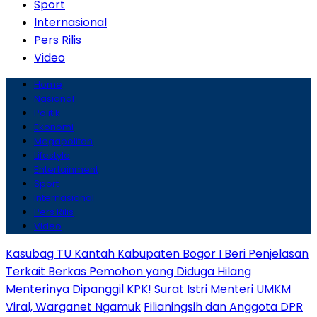
Sport
Internasional
Pers Rilis
Video
Home
Nasional
Politik
Ekonomi
Megapolitan
Lifestyle
Entertainment
Sport
Internasional
Pers Rilis
Video
Kasubag TU Kantah Kabupaten Bogor I Beri Penjelasan
Terkait Berkas Pemohon yang Diduga Hilang
Menterinya Dipanggil KPK! Surat Istri Menteri UMKM
Viral, Warganet Ngamuk
Filianingsih dan Anggota DPR