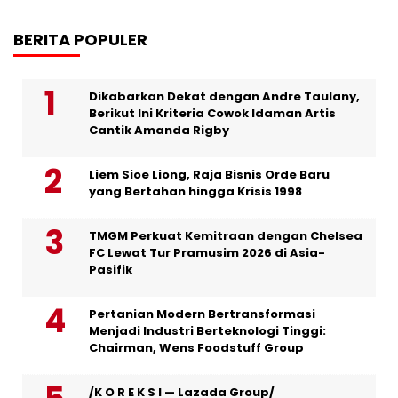
BERITA POPULER
Dikabarkan Dekat dengan Andre Taulany,
Berikut Ini Kriteria Cowok Idaman Artis
Cantik Amanda Rigby
Liem Sioe Liong, Raja Bisnis Orde Baru
yang Bertahan hingga Krisis 1998
TMGM Perkuat Kemitraan dengan Chelsea
FC Lewat Tur Pramusim 2026 di Asia-
Pasifik
Pertanian Modern Bertransformasi
Menjadi Industri Berteknologi Tinggi:
Chairman, Wens Foodstuff Group
/K O R E K S I — Lazada Group/