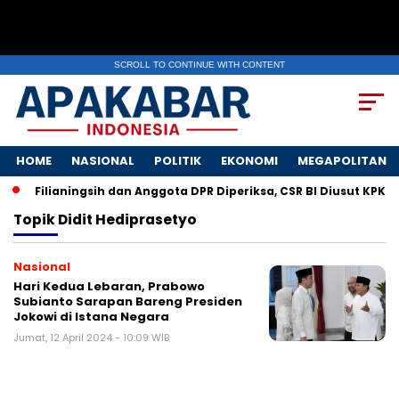
SCROLL TO CONTINUE WITH CONTENT
HOME
NASIONAL
POLITIK
EKONOMI
MEGAPOLITAN
Filianingsih dan Anggota DPR Diperiksa, CSR BI Diusut KPK
Topik
Didit Hediprasetyo
Nasional
Hari Kedua Lebaran, Prabowo
Subianto Sarapan Bareng Presiden
Jokowi di Istana Negara
Jumat, 12 April 2024 - 10:09 WIB