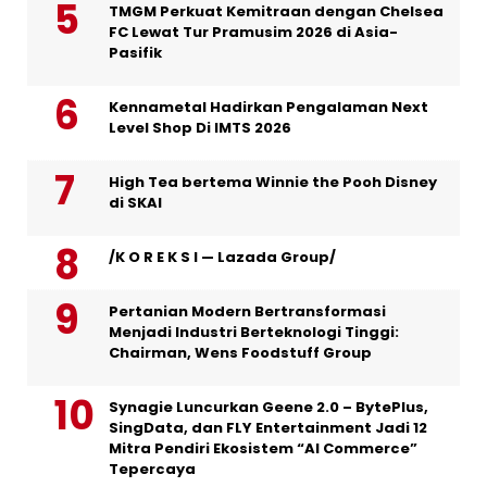
TMGM Perkuat Kemitraan dengan Chelsea
FC Lewat Tur Pramusim 2026 di Asia-
Pasifik
Kennametal Hadirkan Pengalaman Next
Level Shop Di IMTS 2026
High Tea bertema Winnie the Pooh Disney
di SKAI
/K O R E K S I — Lazada Group/
Pertanian Modern Bertransformasi
Menjadi Industri Berteknologi Tinggi:
Chairman, Wens Foodstuff Group
Synagie Luncurkan Geene 2.0 – BytePlus,
SingData, dan FLY Entertainment Jadi 12
Mitra Pendiri Ekosistem “AI Commerce”
Tepercaya