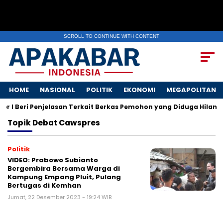
SCROLL TO CONTINUE WITH CONTENT
HOME
NASIONAL
POLITIK
EKONOMI
MEGAPOLITAN
 I Beri Penjelasan Terkait Berkas Pemohon yang Diduga Hilang
Topik
Debat Cawspres
Politik
VIDEO: Prabowo Subianto
Bergembira Bersama Warga di
Kampung Empang Pluit, Pulang
Bertugas di Kemhan
Jumat, 22 Desember 2023 - 19:24 WIB