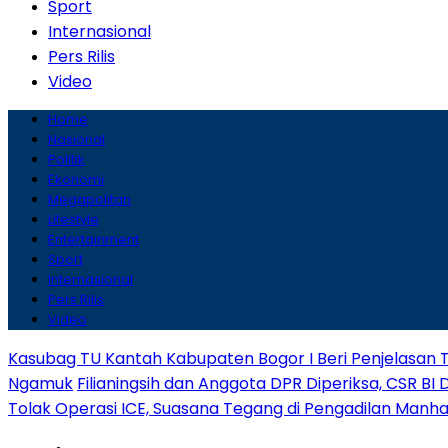
Sport
Internasional
Pers Rilis
Video
Home
Nasional
Politik
Ekonomi
Megapolitan
Lifestyle
Entertainment
Sport
Internasional
Pers Rilis
Video
Kasubag TU Kantah Kabupaten Bogor I Beri Penjelasan 
Ngamuk
Filianingsih dan Anggota DPR Diperiksa, CSR BI 
Tolak Operasi ICE, Suasana Tegang di Pengadilan Manh