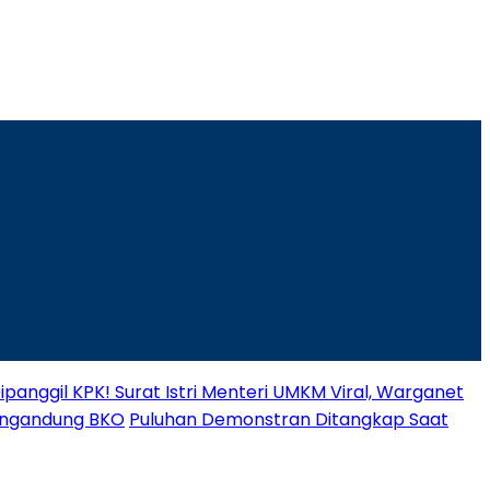
panggil KPK! Surat Istri Menteri UMKM Viral, Warganet
engandung BKO
Puluhan Demonstran Ditangkap Saat