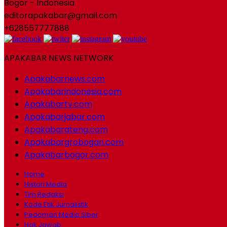
Bogor - Indonesia
editorapakabar@gmail.com
+628557777888
APAKABAR NEWS NETWORK
Apakabarnews.com
Apakabarindonesia.com
Apakabartv.com
Apakabarjabar.com
Apakabarateng.com
Apakabargrobogan.com
Apakabarbogor.com
Home
Histori Media
Tim Redaksi
Kode Etik Jurnalistik
Pedoman Media Siber
Hak Jawab