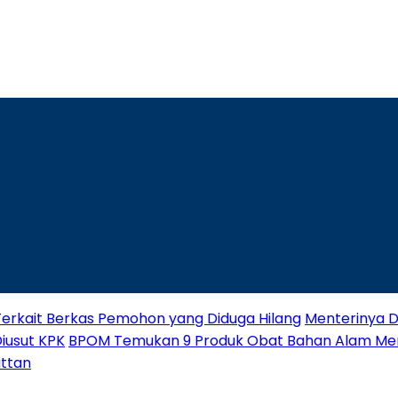
Terkait Berkas Pemohon yang Diduga Hilang
Menterinya Di
Diusut KPK
BPOM Temukan 9 Produk Obat Bahan Alam M
attan