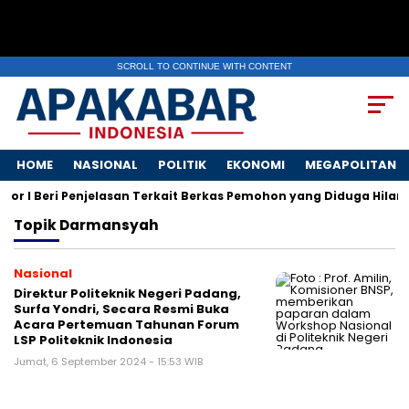
SCROLL TO CONTINUE WITH CONTENT
HOME
NASIONAL
POLITIK
EKONOMI
MEGAPOLITAN
r I Beri Penjelasan Terkait Berkas Pemohon yang Diduga Hilang
Topik
Darmansyah
Nasional
Direktur Politeknik Negeri Padang,
Surfa Yondri, Secara Resmi Buka
Acara Pertemuan Tahunan Forum
LSP Politeknik Indonesia
Jumat, 6 September 2024 - 15:53 WIB