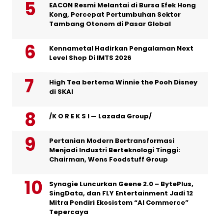
EACON Resmi Melantai di Bursa Efek Hong
Kong, Percepat Pertumbuhan Sektor
Tambang Otonom di Pasar Global
Kennametal Hadirkan Pengalaman Next
Level Shop Di IMTS 2026
High Tea bertema Winnie the Pooh Disney
di SKAI
/K O R E K S I — Lazada Group/
Pertanian Modern Bertransformasi
Menjadi Industri Berteknologi Tinggi:
Chairman, Wens Foodstuff Group
Synagie Luncurkan Geene 2.0 – BytePlus,
SingData, dan FLY Entertainment Jadi 12
Mitra Pendiri Ekosistem “AI Commerce”
Tepercaya