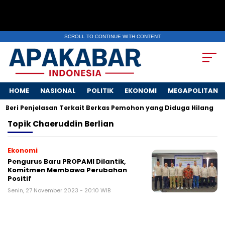
SCROLL TO CONTINUE WITH CONTENT
HOME
NASIONAL
POLITIK
EKONOMI
MEGAPOLITAN
Beri Penjelasan Terkait Berkas Pemohon yang Diduga Hilang
Topik
Chaeruddin Berlian
Ekonomi
Pengurus Baru PROPAMI Dilantik,
Komitmen Membawa Perubahan
Positif
Senin, 27 November 2023 - 20:10 WIB