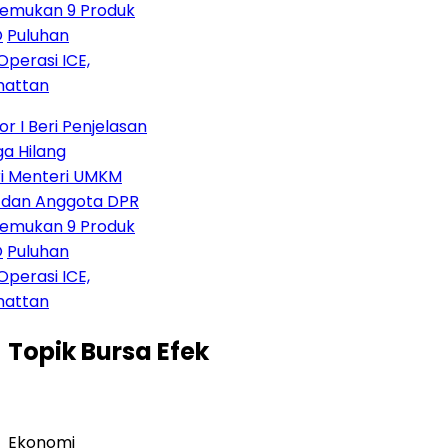
mukan 9 Produk
Puluhan
erasi ICE,
attan
I Beri Penjelasan
 Hilang
ri Menteri UMKM
h dan Anggota DPR
mukan 9 Produk
Puluhan
erasi ICE,
attan
Topik
Bursa Efek
Ekonomi