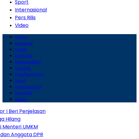
Sport
Internasional
Pers Rilis
Video
Home
Nasional
Politik
Ekonomi
Megapolitan
Lifestyle
Entertainment
Sport
Internasional
Pers Rilis
Video
I Beri Penjelasan
 Hilang
ri Menteri UMKM
h dan Anggota DPR