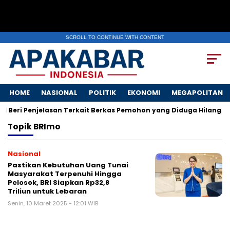
SCROLL TO CONTINUE WITH CONTENT
HOME
NASIONAL
POLITIK
EKONOMI
MEGAPOLITAN
 Beri Penjelasan Terkait Berkas Pemohon yang Diduga Hilang
Topik
BRImo
Nasional
Pastikan Kebutuhan Uang Tunai
Masyarakat Terpenuhi Hingga
Pelosok, BRI Siapkan Rp32,8
Triliun untuk Lebaran
Senin, 10 Maret 2025 - 12:01 WIB