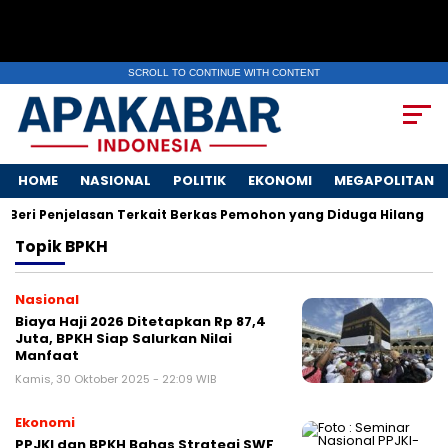
SCROLL TO CONTINUE WITH CONTENT
HOME
NASIONAL
POLITIK
EKONOMI
MEGAPOLITAN
Beri Penjelasan Terkait Berkas Pemohon yang Diduga Hilang
Topik
BPKH
Nasional
Biaya Haji 2026 Ditetapkan Rp 87,4
Juta, BPKH Siap Salurkan Nilai
Manfaat
Kamis, 30 Oktober 2025 - 22:09 WIB
Ekonomi
PPJKI dan BPKH Bahas Strategi SWF