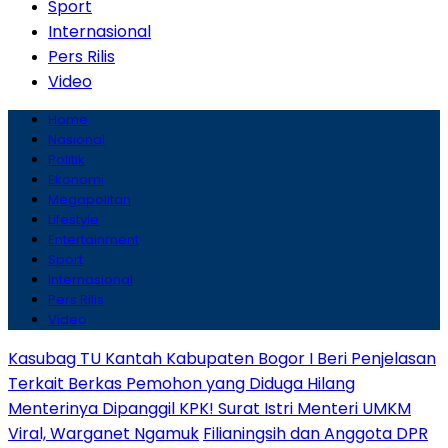
Sport
Internasional
Pers Rilis
Video
Home
Nasional
Politik
Ekonomi
Megapolitan
Lifestyle
Entertainment
Sport
Internasional
Pers Rilis
Video
Kasubag TU Kantah Kabupaten Bogor I Beri Penjelasan
Terkait Berkas Pemohon yang Diduga Hilang
Menterinya Dipanggil KPK! Surat Istri Menteri UMKM
Viral, Warganet Ngamuk
Filianingsih dan Anggota DPR