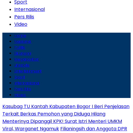
Sport
Internasional
Pers Rilis
Video
Home
Nasional
Politik
Ekonomi
Megapolitan
Lifestyle
Entertainment
Sport
Internasional
Pers Rilis
Video
Kasubag TU Kantah Kabupaten Bogor I Beri Penjelasan
Terkait Berkas Pemohon yang Diduga Hilang
Menterinya Dipanggil KPK! Surat Istri Menteri UMKM
Viral, Warganet Ngamuk
Filianingsih dan Anggota DPR