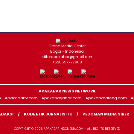
Graha Media Center
Bogor - Indonesia
editorapakabar@gmail.com
+628557777888
APAKABAR NEWS NETWORK
m
Apakabartv.com
Apakabarjabar.com
Apakabarateng.com
A
EDAKSI
KODE ETIK JURNALISTIK
PEDOMAN MEDIA SIBER
COPYRIGHT © 2026 APAKABARINDONESIA.COM - ALL RIGHTS RESERVED