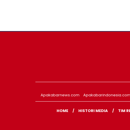
Apakabarnews.com
Apakabarindonesia.co
HOME
HISTORI MEDIA
TIM R