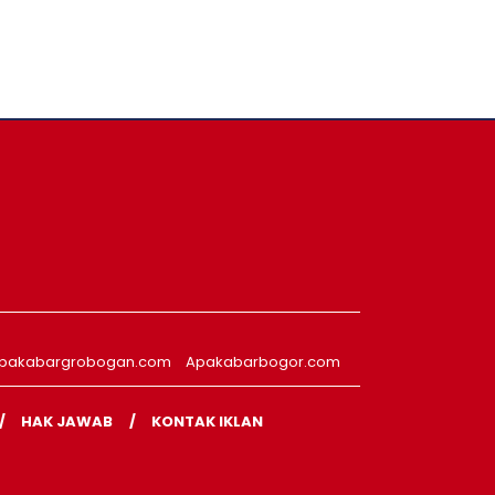
pakabargrobogan.com
Apakabarbogor.com
HAK JAWAB
KONTAK IKLAN