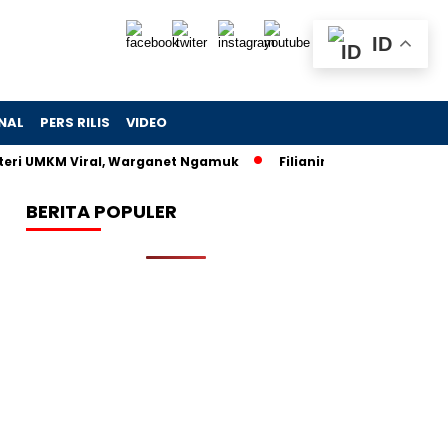
ID
NAL
PERS RILIS
VIDEO
nteri UMKM Viral, Warganet Ngamuk
Filianingsih dan Anggota 
BERITA POPULER