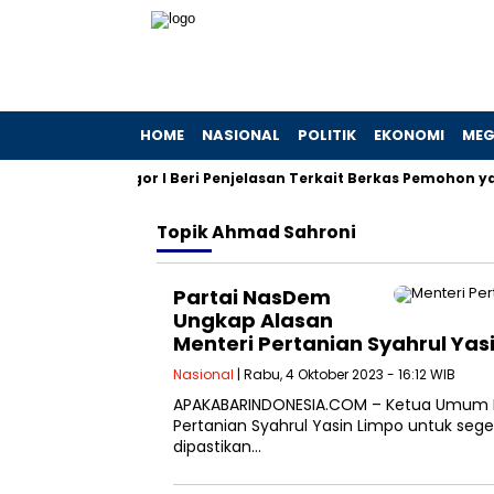
HOME
NASIONAL
POLITIK
EKONOMI
MEG
h Kabupaten Bogor I Beri Penjelasan Terkait Berkas Pemohon ya
Topik
Ahmad Sahroni
Partai NasDem
Ungkap Alasan
Menteri Pertanian Syahrul Yas
Nasional
| Rabu, 4 Oktober 2023 - 16:12 WIB
APAKABARINDONESIA.COM – Ketua Umum N
Pertanian Syahrul Yasin Limpo untuk sege
dipastikan…