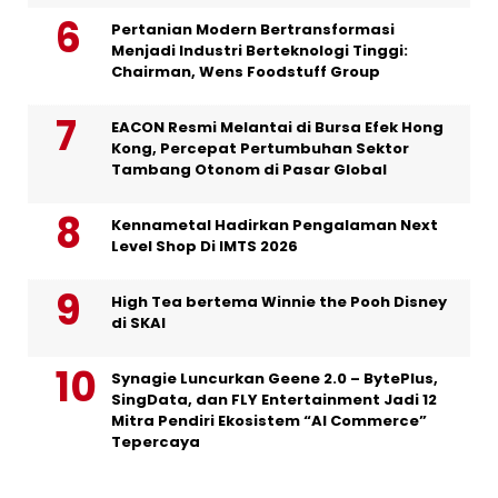
Pertanian Modern Bertransformasi
Menjadi Industri Berteknologi Tinggi:
Chairman, Wens Foodstuff Group
EACON Resmi Melantai di Bursa Efek Hong
Kong, Percepat Pertumbuhan Sektor
Tambang Otonom di Pasar Global
Kennametal Hadirkan Pengalaman Next
Level Shop Di IMTS 2026
High Tea bertema Winnie the Pooh Disney
di SKAI
Synagie Luncurkan Geene 2.0 – BytePlus,
SingData, dan FLY Entertainment Jadi 12
Mitra Pendiri Ekosistem “AI Commerce”
Tepercaya