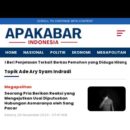
SCROLL TO CONTINUE WITH CONTENT
HOME
NASIONAL
POLITIK
EKONOMI
MEGAPOLITAN
I Beri Penjelasan Terkait Berkas Pemohon yang Diduga Hilang
Topik
Ade Ary Syam Indradi
Megapolitan
Seorang Pria Berikan Reaksi yang
Mengejutkan Usai Diputuskan
Hubungan Asmaranya oleh Sang
Pacar
Selasa, 26 November 2024 - 07:47 WIB