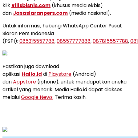
klik
Rilisbisnis.com
(khusus media ekbis)
dan
Jasasiaranpers.com
(media nasional).
Untuk informasi, hubungi WhatsApp Center Pusat
Siaran Pers Indonesia
(PSPI):
085315557788
,
08557777888
,
087815557788
,
081
Pastikan juga download
aplikasi
Hallo.id
di
Playstore
(Android)
dan
Appstore
(iphone), untuk mendapatkan aneka
artikel yang menarik. Media Hallo.id dapat diakses
melalui
Google News
. Terima kasih.