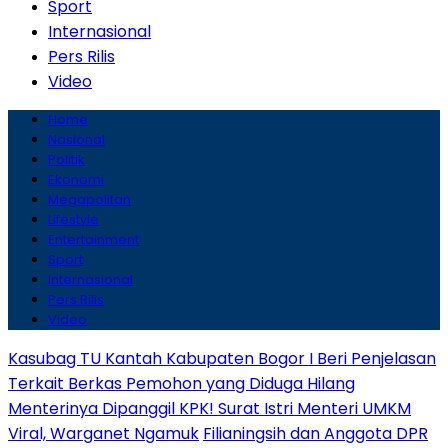
Sport
Internasional
Pers Rilis
Video
Home
Nasional
Politik
Ekonomi
Megapolitan
Lifestyle
Entertainment
Sport
Internasional
Pers Rilis
Video
Kasubag TU Kantah Kabupaten Bogor I Beri Penjelasan
Terkait Berkas Pemohon yang Diduga Hilang
Menterinya Dipanggil KPK! Surat Istri Menteri UMKM
Viral, Warganet Ngamuk
Filianingsih dan Anggota DPR