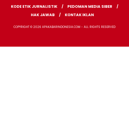
KODE ETIK JURNALISTIK
PEDOMAN MEDIA SIBER
HAK JAWAB
KONTAK IKLAN
COPYRIGHT © 2026 APAKABARINDONESIA.COM - ALL RIGHTS RESERVED