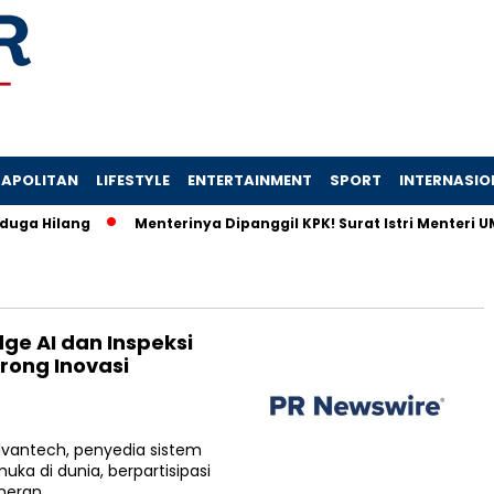
APOLITAN
LIFESTYLE
ENTERTAINMENT
SPORT
INTERNASIO
Hilang
Menterinya Dipanggil KPK! Surat Istri Menteri UMKM
ge AI dan Inspeksi
rong Inovasi
dvantech, penyedia sistem
ka di dunia, berpartisipasi
meran…