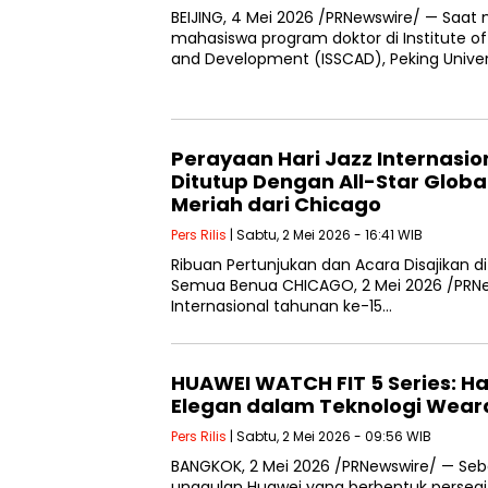
BEIJING, 4 Mei 2026 /PRNewswire/ — Saat
mahasiswa program doktor di Institute o
and Development (ISSCAD), Peking Univers
Perayaan Hari Jazz Internasio
Ditutup Dengan All-Star Globa
Meriah dari Chicago
Pers Rilis
| Sabtu, 2 Mei 2026 - 16:41 WIB
Ribuan Pertunjukan dan Acara Disajikan di 
Semua Benua CHICAGO, 2 Mei 2026 /PRNew
Internasional tahunan ke-15…
HUAWEI WATCH FIT 5 Series: H
Elegan dalam Teknologi Wear
Pers Rilis
| Sabtu, 2 Mei 2026 - 09:56 WIB
BANGKOK, 2 Mei 2026 /PRNewswire/ — Seb
unggulan Huawei yang berbentuk persegi