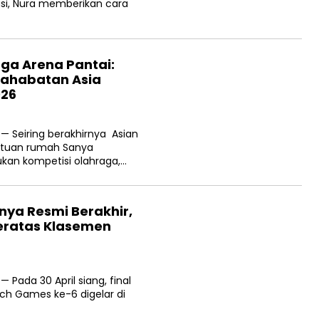
asi, Nura memberikan cara
gga Arena Pantai:
sahabatan Asia
026
 — Seiring berakhirnya Asian
 tuan rumah Sanya
an kompetisi olahraga,…
nya Resmi Berakhir,
Teratas Klasemen
 Pada 30 April siang, final
ach Games ke-6 digelar di