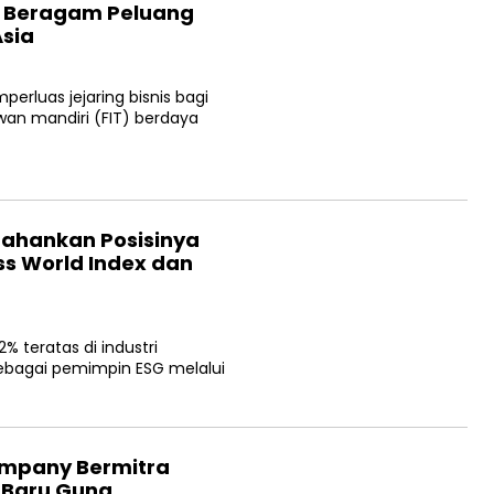
n Beragam Peluang
Asia
erluas jejaring bisnis bagi
awan mandiri (FIT) berdaya
rtahankan Posisinya
s World Index dan
 teratas di industri
ebagai pemimpin ESG melalui
ompany Bermitra
 Baru Guna