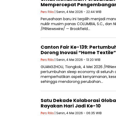
Mempercepat Pengembangan Nu
Pers Rilis
| Senin, 4 Mei 2026 - 22:44 WIB
Perusahaan baru ini terpilih menjadi mana
nuklir musim panas COLUMBIA, S.C., dan N
/PRNewswire/ — Brookfield…
Canton Fair Ke-139: Pertumb
Dorong Inovasi “Home Textile”
Pers Rilis
| Senin, 4 Mei 2026 - 13:20 WIB
GUANGZHOU, Tiongkok, 4 Mei 2026 /PRNew
pertumbuhan sleep economy di seluruh 
memperhatikan aspek kenyamanan, keseh
sehingga mendorong perubahan…
Satu Dekade Kolaborasi Global
Rayakan Hari Jadi Ke-10
Pers Rilis
| Senin, 4 Mei 2026 - 06:35 WIB