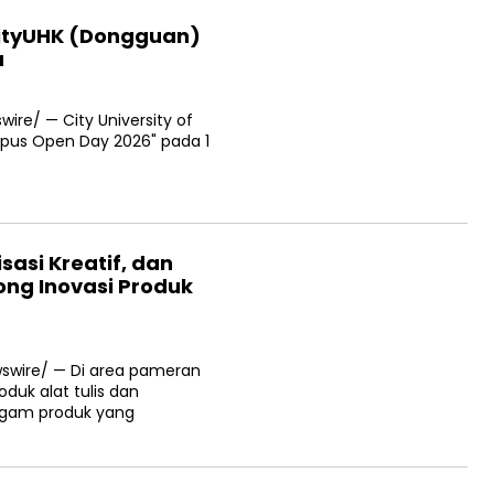
ityUHK (Dongguan)
a
ire/ — City University of
us Open Day 2026" pada 1
sasi Kreatif, dan
ong Inovasi Produk
swire/ — Di area pameran
duk alat tulis dan
agam produk yang