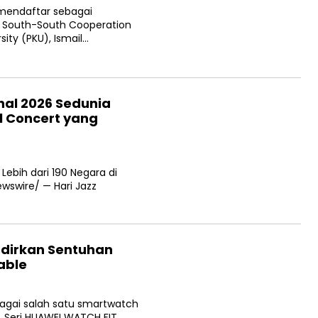
 mendaftar sebagai
f South-South Cooperation
ity (PKU), Ismail…
nal 2026 Sedunia
l Concert yang
Lebih dari 190 Negara di
swire/ — Hari Jazz
adirkan Sentuhan
able
agai salah satu smartwatch
, Seri HUAWEI WATCH FIT