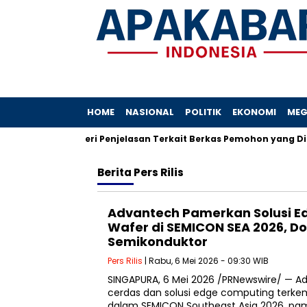
HOME
NASIONAL
POLITIK
EKONOMI
MEG
n Bogor I Beri Penjelasan Terkait Berkas Pemohon yang Diduga 
Berita
Pers Rilis
Advantech Pamerkan Solusi Ed
Wafer di SEMICON SEA 2026, Do
Semikonduktor
Pers Rilis
| Rabu, 6 Mei 2026 - 09:30 WIB
SINGAPURA, 6 Mei 2026 /PRNewswire/ — A
cerdas dan solusi edge computing terkemu
dalam SEMICON Southeast Asia 2026, pa