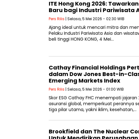
ITE Hong Kong 2026: Tawarka
Baru bagi Industri Pariwisata 
Pers Rilis
| Selasa, 5 Mei 2026 - 02:30 WIB
Ajang ideal untuk mencari mitra dan memp
Pelaku Industri Pariwisata Asia dan wisat
beli tinggi HONG KONG, 4 Mei…
Cathay Financial Holdings Pe
dalam Dow Jones Best-in-Clas
Emerging Markets Index
Pers Rilis
| Selasa, 5 Mei 2026 - 01:00 WIB
Skor ESG Cathay FHC menempati jajaran 2%
asuransi global, memperkuat perannya s
tiga pilar utama, yakni iklim, kesehatan,…
Brookfield dan The Nuclear C
Untuk Mendirikan Perusahaan