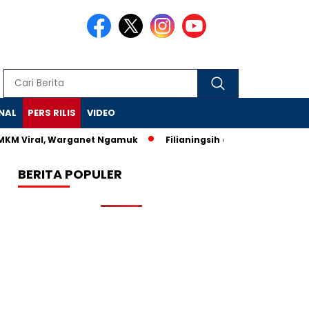
NAL
PERS RILIS
VIDEO
 Viral, Warganet Ngamuk
Filianingsih dan Anggota DPR Diperi
BERITA POPULER