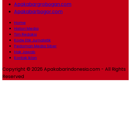
Apakabargrobogan.com
Apakabarbogor.com
Home
Histori Media
Tim Redaksi
Kode Etik Jurnalistik
Pedoman Media Siber
Hak Jawab
Kontak Iklan
Copyright © 2026 Apakabarindonesia.com - All Rights
Reserved