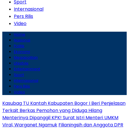
Sport
Internasional
Pers Rilis
Video
Home
Nasional
Politik
Ekonomi
Megapolitan
Lifestyle
Entertainment
Sport
Internasional
Pers Rilis
Video
Kasubag TU Kantah Kabupaten Bogor I Beri Penjelasan
Terkait Berkas Pemohon yang Diduga Hilang
Menterinya Dipanggil KPK! Surat Istri Menteri UMKM
Viral, Warganet Ngamuk
Filianingsih dan Anggota DPR