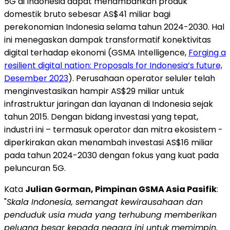
5G di
Indonesia
dapat menambahkan produk
domestik bruto sebesar AS$41 miliar bagi
perekonomian
Indonesia
selama tahun 2024-2030. Hal
ini menegaskan dampak transformatif konektivitas
digital terhadap ekonomi (GSMA Intelligence,
Forging a
resilient digital nation: Proposals for
Indonesia’s
future,
Desember 2023
). Perusahaan operator seluler telah
menginvestasikan hampir AS$29 miliar untuk
infrastruktur jaringan dan layanan di
Indonesia
sejak
tahun 2015. Dengan bidang investasi yang tepat,
industri ini – termasuk operator dan mitra ekosistem -
diperkirakan akan menambah investasi AS$16 miliar
pada tahun 2024-2030 dengan fokus yang kuat pada
peluncuran 5G.
Kata
Julian Gorman
, Pimpinan GSMA Asia Pasifik
:
"
Skala Indonesia, semangat kewirausahaan dan
penduduk usia muda yang terhubung memberikan
peluang besar kepada negara ini untuk memimpin.