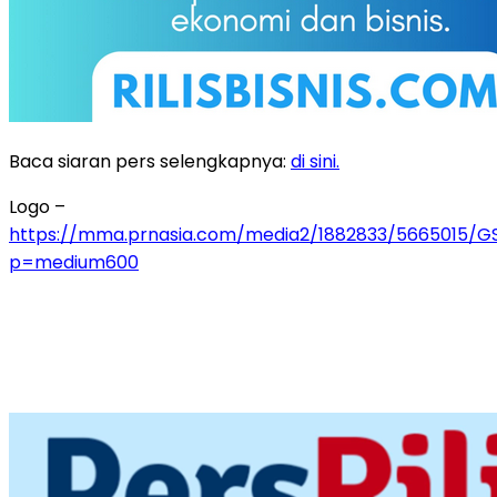
Baca siaran pers selengkapnya:
di sini.
Logo –
https://mma.prnasia.com/media2/1882833/5665015/G
p=medium600