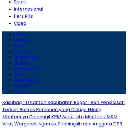
Sport
Internasional
Pers Rilis
Video
Home
Nasional
Politik
Ekonomi
Megapolitan
Lifestyle
Entertainment
Sport
Internasional
Pers Rilis
Video
Kasubag TU Kantah Kabupaten Bogor I Beri Penjelasan
Terkait Berkas Pemohon yang Diduga Hilang
Menterinya Dipanggil KPK! Surat Istri Menteri UMKM
Viral, Warganet Ngamuk
Filianingsih dan Anggota DPR