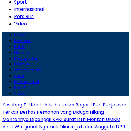
Sport
Internasional
Pers Rilis
Video
Home
Nasional
Politik
Ekonomi
Megapolitan
Lifestyle
Entertainment
Sport
Internasional
Pers Rilis
Video
Kasubag TU Kantah Kabupaten Bogor I Beri Penjelasan
Terkait Berkas Pemohon yang Diduga Hilang
Menterinya Dipanggil KPK! Surat Istri Menteri UMKM
Viral, Warganet Ngamuk
Filianingsih dan Anggota DPR