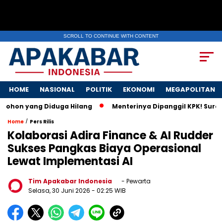
SCROLL TO CONTINUE WITH CONTENT
HOME
NASIONAL
POLITIK
EKONOMI
MEGAPOLITAN
ang Diduga Hilang
Menterinya Dipanggil KPK! Surat Istri M
/
Home
Pers Rilis
Kolaborasi Adira Finance & AI Rudder
Sukses Pangkas Biaya Operasional
Lewat Implementasi AI
Tim Apakabar Indonesia
- Pewarta
Selasa, 30 Juni 2026
- 02:25 WIB