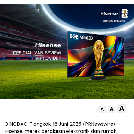
A
A
A
QINGDAO, Tiongkok
,
16 Juni, 2026
/PRNewswire/ —
Hisense, merek peralatan elektronik dan rumah