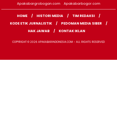
Apakabargrobogan.com
Apakabarbogor.com
HOME
HISTORI MEDIA
TIM REDAKSI
KODE ETIK JURNALISTIK
PEDOMAN MEDIA SIBER
HAK JAWAB
KONTAK IKLAN
COPYRIGHT © 2026 APAKABARINDONESIA.COM - ALL RIGHTS RESERVED