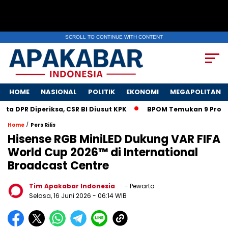
SCROLL TO CONTINUE WITH CONTENT
HOME
NASIONAL
POLITIK
EKONOMI
MEGAPOLITAN
iperiksa, CSR BI Diusut KPK
BPOM Temukan 9 Produk Obat 
/
Home
Pers Rilis
Hisense RGB MiniLED Dukung VAR FIFA
World Cup 2026™ di International
Broadcast Centre
Tim Apakabar Indonesia
- Pewarta
Selasa, 16 Juni 2026
- 06:14 WIB