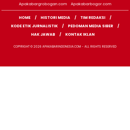
Apakabargrobogan.com
Apakabarbogor.com
HOME
HISTORI MEDIA
TIM REDAKSI
KODE ETIK JURNALISTIK
PEDOMAN MEDIA SIBER
HAK JAWAB
KONTAK IKLAN
COPYRIGHT © 2026 APAKABARINDONESIA.COM - ALL RIGHTS RESERVED