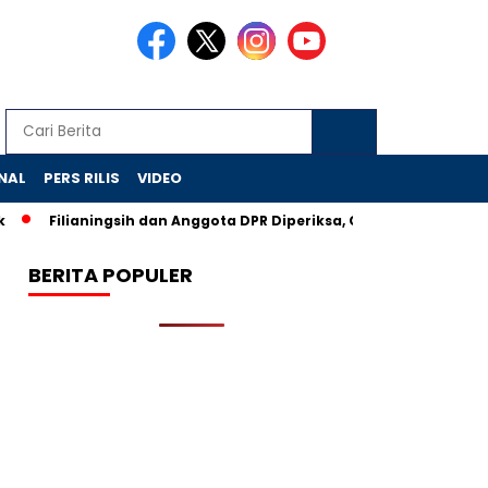
NAL
PERS RILIS
VIDEO
lianingsih dan Anggota DPR Diperiksa, CSR BI Diusut KPK
BPO
BERITA POPULER