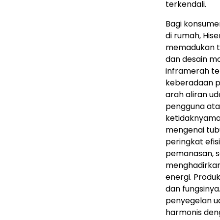
terkendali.
Bagi konsume
di rumah, His
memadukan tek
dan desain mo
inframerah t
keberadaan p
arah aliran u
pengguna atau
ketidaknyama
mengenai tub
peringkat efi
pemanasan, se
menghadirkan
energi. Produk
dan fungsinya
penyegelan u
harmonis deng