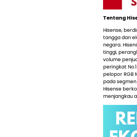
Tentang His
Hisense, berd
tangga dan ele
negara. Hise
tinggi, perang
volume penjua
peringkat No.
pelopor RGB M
pada segmen i
Hisense berko
menjangkau au