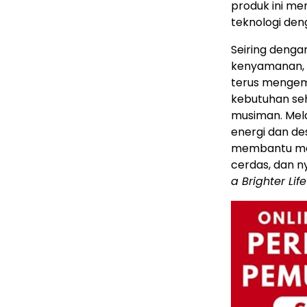
produk ini m
teknologi den
Seiring deng
kenyamanan, 
terus mengem
kebutuhan se
musiman. Mela
energi dan de
membantu mas
cerdas, dan n
a Brighter Life