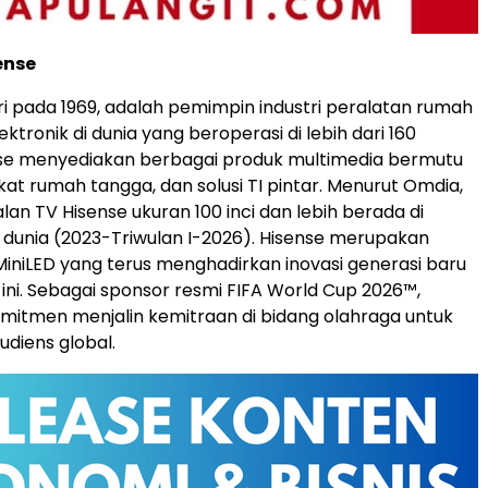
ense
iri pada 1969, adalah pemimpin industri peralatan rumah
ktronik di dunia yang beroperasi di lebih dari 160
nse menyediakan berbagai produk multimedia bermutu
kat rumah tangga, dan solusi TI pintar. Menurut Omdia,
lan TV Hisense ukuran 100 inci dan lebih berada di
1 dunia (2023-Triwulan I-2026). Hisense merupakan
iniLED yang terus menghadirkan inovasi generasi baru
ni. Sebagai sponsor resmi FIFA World Cup 2026™,
mitmen menjalin kemitraan di bidang olahraga untuk
diens global.