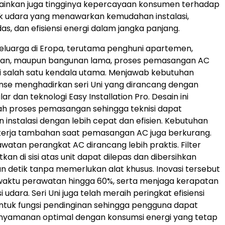
ainkan juga tingginya kepercayaan konsumen terhadap
uk udara yang menawarkan kemudahan instalasi,
as, dan efisiensi energi dalam jangka panjang.
eluarga di Eropa, terutama penghuni apartemen,
aan, maupun bangunan lama, proses pemasangan AC
i salah satu kendala utama. Menjawab kebutuhan
ense menghadirkan seri Uni yang dirancang dengan
ar dan teknologi Easy Installation Pro. Desain ini
proses pemasangan sehingga teknisi dapat
 instalasi dengan lebih cepat dan efisien. Kebutuhan
kerja tambahan saat pemasangan AC juga berkurang.
rawatan perangkat AC dirancang lebih praktis. Filter
an di sisi atas unit dapat dilepas dan dibersihkan
n detik tanpa memerlukan alat khusus. Inovasi tersebut
ktu perawatan hingga 60%, serta menjaga kerapatan
i udara. Seri Uni juga telah meraih peringkat efisiensi
ntuk fungsi pendinginan sehingga pengguna dapat
nyamanan optimal dengan konsumsi energi yang tetap