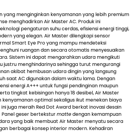
n yang menginginkan kenyamanan yang lebih premium
ense menghadirkan Air Master AC. Produk ini
nologi pengaturan suhu cerdas, efisiensi energi tinggi,
dern yang elegan. Air Master dilengkapi sensor
ermal Smart Eye Pro yang mampu mendeteksi
enghuni ruangan dan secara otomatis menyesuaikan
dara. Sistem ini dapat mengarahkan udara mengikuti
 justru menghindarinya sehingga turut mengurangi
nan akibat hembusan udara dingin yang langsung
uh saat AC digunakan dalam waktu lama. Dengan
siensi energi A+++ untuk fungsi pendinginan maupun
rta tingkat kebisingan hanya 18 desibel, Air Master
 kenyamanan optimal sekaligus ikut menekan biaya
 ini juga meraih Red Dot Award berkat inovasi desain
. Panel geser bertekstur
matte
dengan kemampuan
dara yang baik membuat Air Master menyatu secara
an berbagai konsep interior modern. Kehadiran