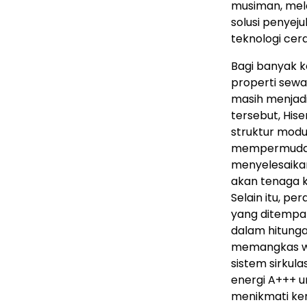
musiman, mel
solusi penyej
teknologi cerd
Bagi banyak k
properti sew
masih menjad
tersebut, His
struktur modul
mempermudah 
menyelesaikan
akan tenaga 
Selain itu, pe
yang ditempatk
dalam hitunga
memangkas wa
sistem sirkulas
energi A+++ u
menikmati ke