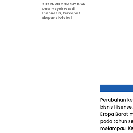
SUS ENVIRONMENT Raih
Dua Proyek WtE di
Indonesia, Percepat
Ekspansi Global
Perubahan keb
bisnis Hisens
Eropa Barat 
pada tahun s
melampaui 100