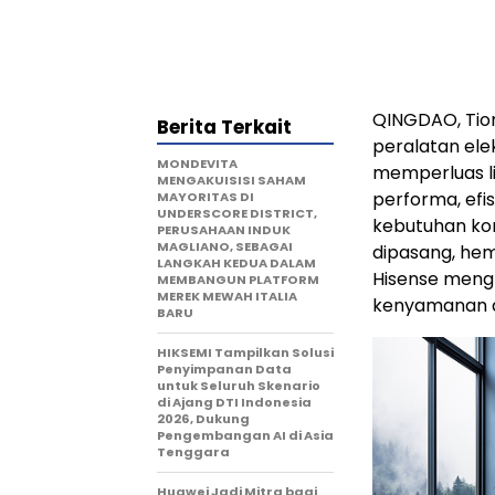
QINGDAO, Tion
Berita Terkait
peralatan ele
MONDEVITA
memperluas l
MENGAKUISISI SAHAM
performa, efi
MAYORITAS DI
UNDERSCORE DISTRICT,
kebutuhan ko
PERUSAHAAN INDUK
MAGLIANO, SEBAGAI
dipasang, hem
LANGKAH KEDUA DALAM
Hisense meng
MEMBANGUN PLATFORM
MEREK MEWAH ITALIA
kenyamanan 
BARU
HIKSEMI Tampilkan Solusi
Penyimpanan Data
untuk Seluruh Skenario
di Ajang DTI Indonesia
2026, Dukung
Pengembangan AI di Asia
Tenggara
Huawei Jadi Mitra bagi