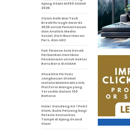
Ajang GSMA M360 ASEAN
2026
Cision Raih MarTech
Breakthrough Awards
2026 untuk Pemantauan
dan Analisis Media
Sosial, Distribusi Siaran
Pers, dan AEO
Fair Finance Asia Desak
Perbankan Hentikan
Pendanaan untuk Sektor
Batu Bara di ASEAN
Shueisha Perluas
Jangkauan Global
melalui MANGA MILLION,
Platform Manga yang
Tersedia dalam 100
Bahasa
Haier Gandeng AO 1 Point
Slam, Buka Peluang bagi
Petenis Komunitas
Tampil di Ajang Grand
Slam