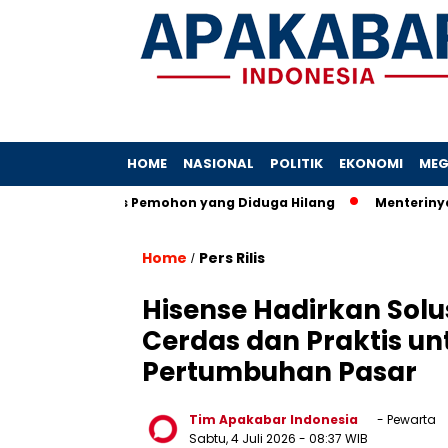
HOME
NASIONAL
POLITIK
EKONOMI
MEG
kait Berkas Pemohon yang Diduga Hilang
Menterinya Dipangg
Home
Pers Rilis
/
Hisense Hadirkan Solu
Cerdas dan Praktis un
Pertumbuhan Pasar
Tim Apakabar Indonesia
- Pewarta
Sabtu, 4 Juli 2026
- 08:37 WIB