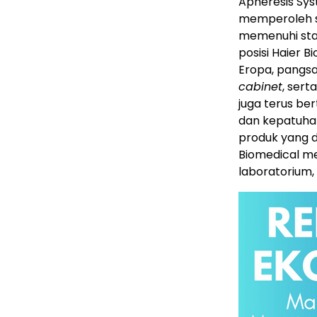
Apheresis Sys
memperoleh se
memenuhi stan
posisi Haier 
Eropa, pangsa
cabinet
, ser
juga terus ber
dan kepatuhan 
produk yang d
Biomedical me
laboratorium, 