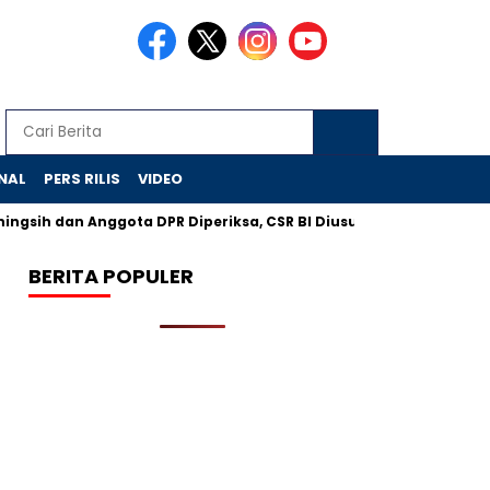
NAL
PERS RILIS
VIDEO
an Anggota DPR Diperiksa, CSR BI Diusut KPK
BPOM Temukan 9
BERITA POPULER