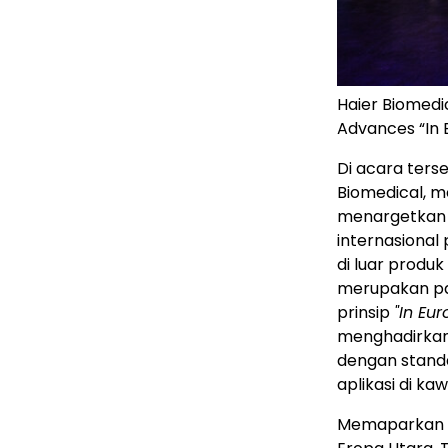
Haier Biomedi
Advances “In 
Di acara ters
Biomedical, me
menargetkan l
internasional 
di luar produ
merupakan pas
prinsip
"In Eur
menghadirkan 
dengan standa
aplikasi di ka
Memaparkan st