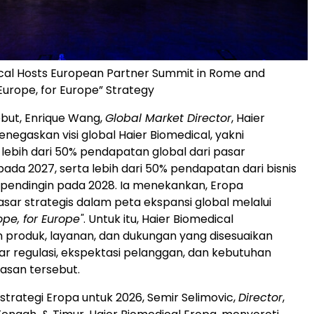
cal Hosts European Partner Summit in Rome and
Europe, for Europe” Strategy
ebut, Enrique Wang,
Global Market Director
, Haier
negaskan visi global Haier Biomedical, yakni
ebih dari 50% pendapatan global dari pasar
pada 2027, serta lebih dari 50% pendapatan dari bisnis
k pendingin pada 2028. Ia menekankan, Eropa
ar strategis dalam peta ekspansi global melalui
ope, for Europe"
. Untuk itu, Haier Biomedical
produk, layanan, dan dukungan yang disesuaikan
r regulasi, ekspektasi pelanggan, dan kebutuhan
wasan tersebut.
rategi Eropa untuk 2026, Semir Selimovic,
Director
,