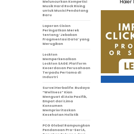
Haier 
Meluncurkan Kompetisi
Musik Hard Rock Rising
untuk Musisi Pendatang
Baru
Laporan Cision
Peringatkan Merek
tentang ‘Jebakan
Fragmentasi Data’ yang
Merugikan
Lockton
Memperkenalkan
Lockton SAGE: Platform
Kecerdasan Perusahaan
Terpadu Pertama di
Industri
Survei Herbalife: Budaya
“Wellness” Kian
Menguat di Asia Pasifik,
Empat dari Lima
Konsumen
Memprioritaskan
Kesehatan Holistik
PCG Global Rampungkan
Pendanaan Pra-Seri A,