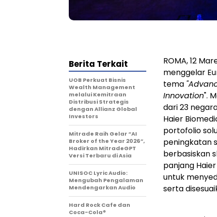
ROMA, 12 Mar
Berita Terkait
menggelar Eu
UOB Perkuat Bisnis
tema
"Advanc
Wealth Management
Innovation
". 
melalui Kemitraan
Distribusi Strategis
dari 23 negar
dengan Allianz Global
Investors
Haier Biomedi
portofolio sol
Mitrade Raih Gelar “AI
peningkatan st
Broker of the Year 2026”,
Hadirkan MitradeGPT
berbasiskan s
Versi Terbaru di Asia
panjang Haier
UNISOC Lyric Audio:
untuk menyed
Mengubah Pengalaman
serta disesua
Mendengarkan Audio
Hard Rock Cafe dan
Coca-Cola®