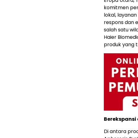
Eropa Utara, 
komitmen peru
lokal, layana
respons dan e
salah satu wi
Haier Biomedic
produk yang 
Berekspansi 
Di antara pro