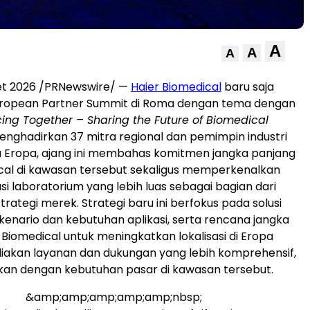
A
A
A
et 2026 /PRNewswire/ —
Haier Biomedical
baru saja
ropean Partner Summit di Roma dengan tema dengan
ing Together – Sharing the Future of Biomedical
Menghadirkan 37 mitra regional dan pemimpin industri
a Eropa, ajang ini membahas komitmen jangka panjang
cal di kawasan tersebut sekaligus memperkenalkan
usi laboratorium yang lebih luas sebagai bagian dari
rategi merek. Strategi baru ini berfokus pada solusi
kenario dan kebutuhan aplikasi, serta rencana jangka
 Biomedical untuk meningkatkan lokalisasi di Eropa
iakan layanan dan dukungan yang lebih komprehensif,
ikan dengan kebutuhan pasar di kawasan tersebut.
&amp;amp;amp;amp;amp;nbsp;