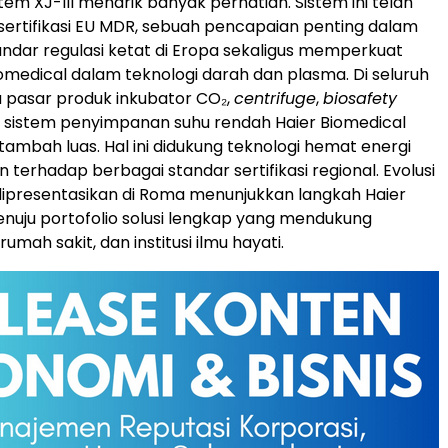
tem XJ-III menarik banyak perhatian. Sistem ini telah
rtifikasi EU MDR, sebuah pencapaian penting dalam
dar regulasi ketat di Eropa sekaligus memperkuat
Biomedical dalam teknologi darah dan plasma. Di seluruh
 pasar produk inkubator CO₂,
centrifuge
,
biosafety
ta sistem penyimpanan suhu rendah Haier Biomedical
tambah luas. Hal ini didukung teknologi hemat energi
terhadap berbagai standar sertifikasi regional. Evolusi
ipresentasikan di Roma menunjukkan langkah Haier
nuju portofolio solusi lengkap yang mendukung
rumah sakit, dan institusi ilmu hayati.