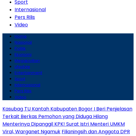
Sport
Internasional
Pers Rilis
Video
Home
Nasional
Politik
Ekonomi
Megapolitan
Lifestyle
Entertainment
Sport
Internasional
Pers Rilis
Video
Kasubag TU Kantah Kabupaten Bogor I Beri Penjelasan
Terkait Berkas Pemohon yang Diduga Hilang
Menterinya Dipanggil KPK! Surat Istri Menteri UMKM
Viral, Warganet Ngamuk
Filianingsih dan Anggota DPR