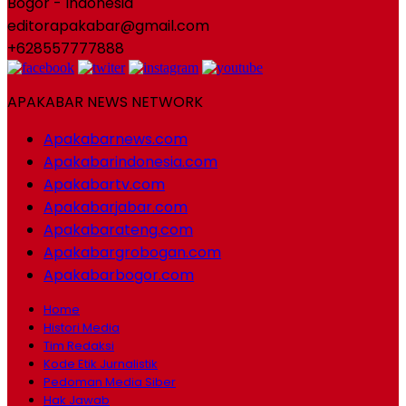
Bogor - Indonesia
editorapakabar@gmail.com
+628557777888
APAKABAR NEWS NETWORK
Apakabarnews.com
Apakabarindonesia.com
Apakabartv.com
Apakabarjabar.com
Apakabarateng.com
Apakabargrobogan.com
Apakabarbogor.com
Home
Histori Media
Tim Redaksi
Kode Etik Jurnalistik
Pedoman Media Siber
Hak Jawab