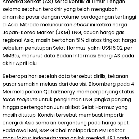
Amerika Serikat (AS) serta konflik di Timur Tengah
selama setahun terakhir yang telah mengubah
dinamika pasar dengan volume perdagangan tertinggi
di Asia. Mitrade meluncurkan
ebook
ini ketika harga
Japan-Korea Marker (JKM) LNG, acuan harga gas
regional Asia, masih bertahan 51% di atas tingkat harga
sebelum penutupan Selat Hormuz, yakni US$16,02 per
MMBtu, menurut data Badan Informasi Energi AS pada
akhir April lalu.
Beberapa hari setelah data tersebut dirilis, tekanan
pasar semakin meluas dari dua sisi. Bloomberg pada 4
Mei melaporkan QatarEnergy memperpanjang status
force majeure
untuk pengiriman LNG jangka panjang
hingga pertengahan Juni akibat Selat Hormuz yang
masih ditutup. Kondisi tersebut membuat importir
energi di Asia semakin bergantung pada harga spot.
Pada awal Mei, S&P Global melaporkan PMI sektor
manufaktur Indonesia yang anjlok menjadi 49,1 pada