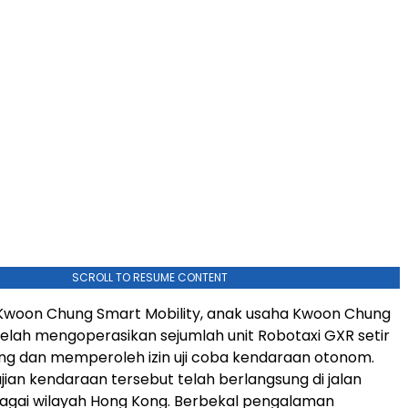
SCROLL TO RESUME CONTENT
Kwoon Chung Smart Mobility, anak usaha Kwoon Chung
 telah mengoperasikan sejumlah unit Robotaxi GXR setir
Kong dan memperoleh izin uji coba kendaraan otonom.
ujian kendaraan tersebut telah berlangsung di jalan
agai wilayah Hong Kong. Berbekal pengalaman