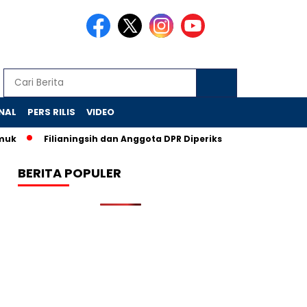
NAL
PERS RILIS
VIDEO
Filianingsih dan Anggota DPR Diperiksa, CSR BI Diusut KPK
BERITA POPULER