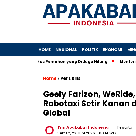
HOME
NASIONAL
POLITIK
EKONOMI
MEG
Terkait Berkas Pemohon yang Diduga Hilang
Menterinya Dipa
Home
Pers Rilis
/
Geely Farizon, WeRid
Robotaxi Setir Kanan 
Global
Tim Apakabar Indonesia
- Pewarta
Selasa, 23 Juni 2026
- 00:14 WIB