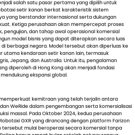
jadi salah satu pasar pertama yang dipilih untuk
otaxi setir kanan berkat karakteristik sistem
ya yang berstandar internasional serta dukungan
g kuat. Ketiga perusahaan akan mempercepat proses
uk, pengujian, dan tahap awal operasional komersial
un model bisnis yang dapat diterapkan secara luas
i di berbagai negara. Model tersebut akan diperluas ke
r utama kendaraan setir kanan lain, termasuk
gris, Jepang, dan Australia. Untuk itu, pengalaman
ang diperoleh di Hong Kong akan menjadi fondasi
 mendukung ekspansi global.
i memperkuat kemitraan yang telah terjalin antara
n dan WeRide dalam pengembangan serta komersialisasi
uksi massal. Pada Oktober 2024, kedua perusahaan
Robotaxi GXR yang dirancang dengan platform Farizon
 tersebut mulai beroperasi secara komersial tanpa