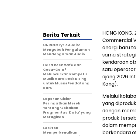
HONG KONG
,
Berita Terkait
Commercial Ve
UNISOC Lyric Audio:
energi baru t
Mengubah Pengalaman
sama strategi
Mendengarkan Audio
kendaraan oto
Hard Rock Cafe dan
satu operator
Coca-Cola®
Meluncurkan Kompetisi
ajang 2026 In
Musik Hard Rock Rising
Kong).
untuk Musisi Pendatang
Baru
Melalui kolab
Laporan Cision
yang diproduk
Peringatkan Merek
tentang ‘Jebakan
dengan meman
Fragmentasi Data’ yang
Merugikan
produk terse
dalam memprod
Lockton
berkendara ot
Memperkenalkan