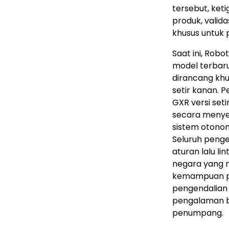
tersebut, ke
produk, valida
khusus untuk 
Saat ini, Robo
model terbaru
dirancang kh
setir kanan. 
GXR versi set
secara menyel
sistem otonom
Seluruh pen
aturan lalu li
negara yang 
kemampuan pa
pengendalian
pengalaman be
penumpang.