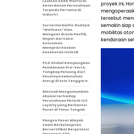
Lockton SAGE: Platform
proyek ini, H
Kecerdasan Perusahaan
Terpadu Pertama di
mengoperasika
Industri
tersebut meng
semakin siap 
Survei Herbalife: Budaya
“Wellness” Kian
mobilitas ot
Menguat di Asia Pasifik,
Empat dari Lima
kendaraan set
Konsumen
Memprioritaskan
Kesehatan Holistik
PCG Global Rampungkan
Pendanaan Pra-Seri A,
Tangkap Peluang dari
Pesatnya Kebutuhan
Energi di Asia Tenggara
Mintoak Mengumumkan
Akuisisi terhadap
Perusahaan Fintech ICC
Loyalty yang Berkantor
Pusat di Timur Tengah.
Pangsa Pasar Minyak
Sawit Berkelanjutan
Bersertifikat Berpotensi
Mencapai 40%