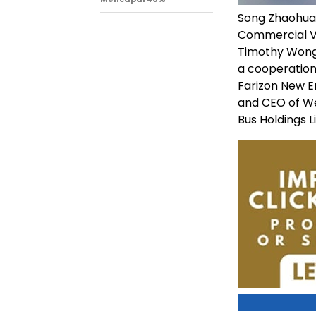
Song Zhaohuan
Commercial Veh
Timothy Wong,
a cooperation
Farizon New E
and CEO of W
Bus Holdings L