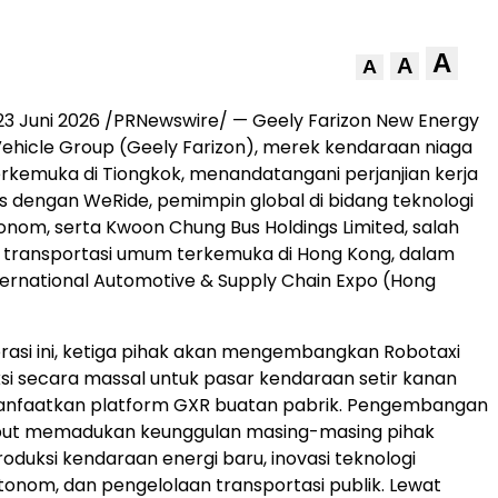
A
A
A
23 Juni 2026
/PRNewswire/ — Geely Farizon New Energy
hicle Group (Geely Farizon), merek kendaraan niaga
erkemuka di Tiongkok, menandatangani perjanjian kerja
s dengan WeRide, pemimpin global di bidang teknologi
nom, serta Kwoon Chung Bus Holdings Limited, salah
 transportasi umum terkemuka di Hong Kong, dalam
ternational Automotive & Supply Chain Expo (Hong
orasi ini, ketiga pihak akan mengembangkan Robotaxi
si secara massal untuk pasar kendaraan setir kanan
faatkan platform GXR buatan pabrik. Pengembangan
but memadukan keunggulan masing-masing pihak
uksi kendaraan energi baru, inovasi teknologi
onom, dan pengelolaan transportasi publik. Lewat