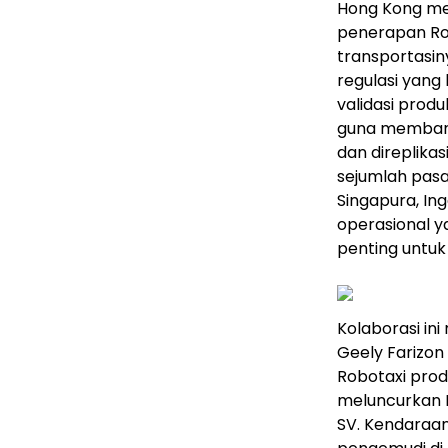
Hong Kong men
penerapan Rob
transportasin
regulasi yan
validasi prod
guna membang
dan direplikas
sejumlah pasa
Singapura, Ing
operasional y
penting untuk
Kolaborasi in
Geely Farizo
Robotaxi prod
meluncurkan 
SV. Kendaraan