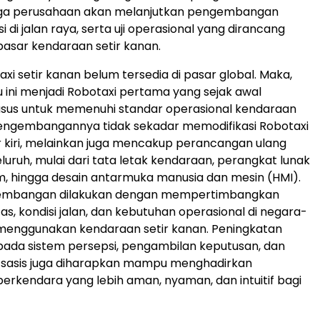
tiga perusahaan akan melanjutkan pengembangan
si di jalan raya, serta uji operasional yang dirancang
pasar kendaraan setir kanan.
taxi setir kanan belum tersedia di pasar global. Maka,
 ini menjadi Robotaxi pertama yang sejak awal
usus untuk memenuhi standar operasional kendaraan
Pengembangannya tidak sekadar memodifikasi Robotaxi
ir kiri, melainkan juga mencakup perancangan ulang
uruh, mulai dari tata letak kendaraan, perangkat lunak
, hingga desain antarmuka manusia dan mesin (HMI).
gembangan dilakukan dengan mempertimbangkan
ntas, kondisi jalan, dan kebutuhan operasional di negara-
menggunakan kendaraan setir kanan. Peningkatan
da sistem persepsi, pengambilan keputusan, dan
 sasis juga diharapkan mampu menghadirkan
rkendara yang lebih aman, nyaman, dan intuitif bagi